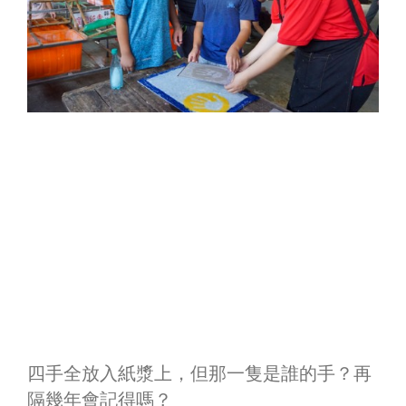
四手全放入紙漿上，但那一隻是誰的手？再
隔幾年會記得嗎？