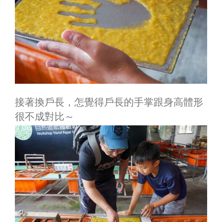
接著換戶長，怎覺得戶長的手掌跟身高體形
很不成對比～