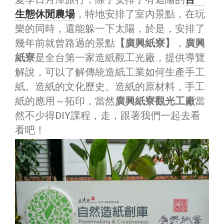
生態休閒農場
，特地安排了室內景點，在玩
樂的同時，還能躲一下太陽，於是，安排了
幾年前就曾路過的景點
【廣興紙寮】
，
廣興
紙寮
是全台第一家造紙觀工光廠，提供導覽
解說，可以了解傳統造紙工業如何生產手工
紙。造紙的文化歷史、造紙的原材料，手工
紙的應用～拓印，當然
廣興紙寮觀光工廠
當
然不少得DIY課程，走，跟著我們一起去看
看吧！