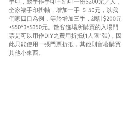
手印，動手作手印＋絹印一份$200元／人，
全家福手印掛軸，增加一手 ＄ 50元，以我
們家四口為例，等於增加三手，總計$200元
+$50*3=$350元。​散客進場所購買的入場門
票是可以用作DIY之費用折抵(1人限1張)，因
此只能使用一張門票折抵，其他則留著購買
其他小東西。