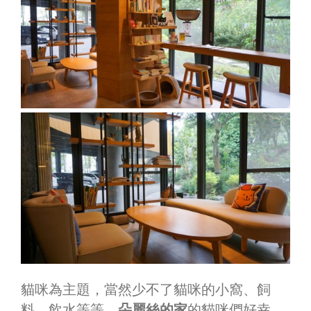
貓咪為主題，當然少不了貓咪的小窩、飼
料、飲水等等，
朵麗絲的家
的貓咪們好幸