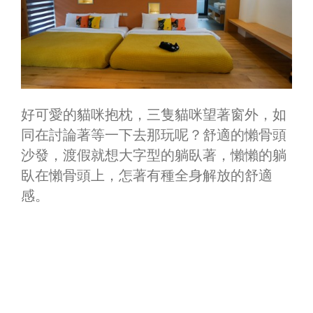
好可愛的貓咪抱枕，三隻貓咪望著窗外，如
同在討論著等一下去那玩呢？舒適的懶骨頭
沙發，渡假就想大字型的躺臥著，懶懶的躺
臥在懶骨頭上，怎著有種全身解放的舒適
感。