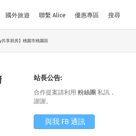
國外旅遊
聯繫 Alice
優惠專區
搜尋
ily共享廚房】桃園市桃園區
站長公告:
廚
合作提案請利用
粉絲團
私訊，
謝謝。
與我 FB 通訊