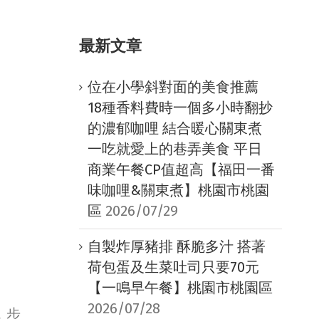
最新文章
位在小學斜對面的美食推薦
18種香料費時一個多小時翻抄
的濃郁咖哩 結合暖心關東煮
一吃就愛上的巷弄美食 平日
商業午餐CP值超高【福田一番
味咖哩&關東煮】桃園市桃園
區
2026/07/29
自製炸厚豬排 酥脆多汁 搭著
荷包蛋及生菜吐司只要70元
【一鳴早午餐】桃園市桃園區
2026/07/28
，步