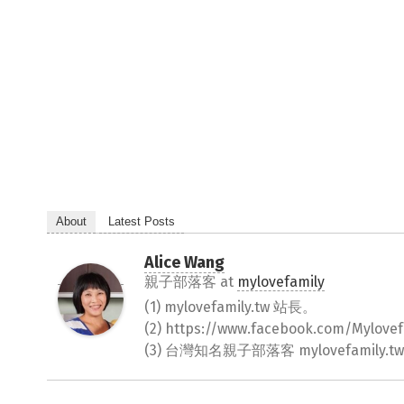
About
Latest Posts
Alice Wang
親子部落客
at
mylovefamily
(1) mylovefamily.tw 站長。
(2) https://www.facebook.com/Myl
(3) 台灣知名親子部落客 mylovefamily.