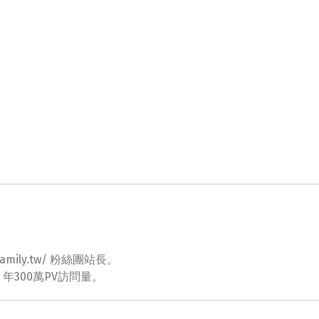
ovefamily.tw/ 粉絲團站長。
tw 年300萬PV訪問量。