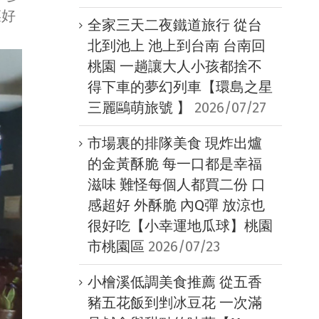
菜好
全家三天二夜鐵道旅行 從台
北到池上 池上到台南 台南回
桃園 一趟讓大人小孩都捨不
得下車的夢幻列車【環島之星
三麗鷗萌旅號 】
2026/07/27
市場裏的排隊美食 現炸出爐
的金黃酥脆 每一口都是幸福
滋味 難怪每個人都買二份 口
感超好 外酥脆 內Q彈 放涼也
很好吃【小幸運地瓜球】桃園
市桃園區
2026/07/23
小檜溪低調美食推薦 從五香
豬五花飯到剉冰豆花 一次滿