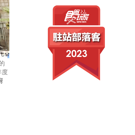
的
年度
廚