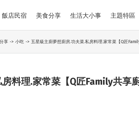
飯店民宿
美食分享
生活大小事
主題特區
分享
->
小吃
->
五星級主廚夢想廚房.功夫菜.私房料理.家常菜【Q匠Fam
房料理.家常菜【Q匠Family共享