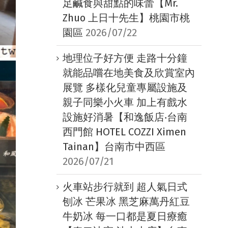
足鹹食與甜點的味蕾【Mr.
Zhuo 上日十先生】桃園市桃
園區
2026/07/22
地理位子好方便 走路十分鐘
就能品嚐在地美食及欣賞室內
展覽 多樣化兒童專屬設施及
親子同樂小火車 加上有戲水
設施好消暑【和逸飯店‧台南
西門館 HOTEL COZZI Ximen
Tainan】台南市中西區
2026/07/21
火車站步行就到 超人氣日式
刨冰 芒果冰 黑芝麻萬丹紅豆
牛奶冰 每一口都是夏日療癒