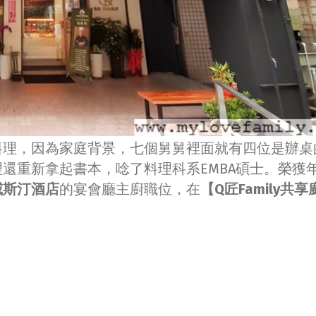
料理，因為家庭背景，七個舅舅裡面就有四位是辦桌
還重新拿起書本，唸了料理科系EMBA碩士。榮獲
威斯汀酒店
的宴會廳主廚職位，在
【Q匠Family共享