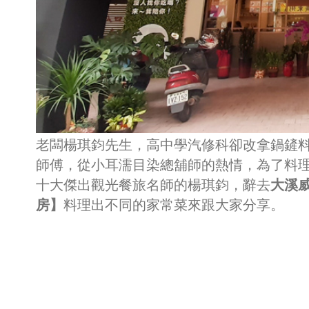
老闆楊琪鈞先生，高中學汽修科卻改拿鍋鏟
師傅，從小耳濡目染總舖師的熱情，為了料理
十大傑出觀光餐旅名師的楊琪鈞，辭去
大溪
房】
料理出不同的家常菜來跟大家分享。