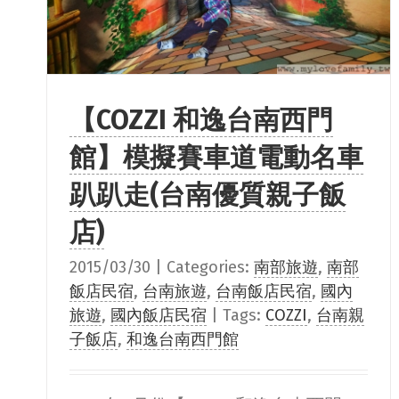
【COZZI 和逸台南西門
館】模擬賽車道電動名車
趴趴走(台南優質親子飯
店)
2015/03/30
|
Categories:
南部旅遊
,
南部
飯店民宿
,
台南旅遊
,
台南飯店民宿
,
國內
旅遊
,
國內飯店民宿
|
Tags:
COZZI
,
台南親
子飯店
,
和逸台南西門館