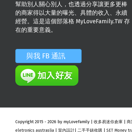
幫助別人關心別人，也透過分享讓更多更棒
的商家得以大量的曝光、具體的收入、永續
經營。這是這個部落格 MyLoveFamily.TW 存
在的重要意義。
與我 FB 通訊
Copyright 2015 -
2026 by myLoveFamily |
收多易迷你倉庫
|
商
eletronics austraslia
|
室內設計
|
二手手錶收購
|
SET Money tr