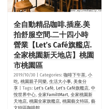
全自動精品咖啡.插座.美
拍舒服空間.二十四小時
營業【Let’s Café旗艦店.
全家桃園新天地店】桃園
市桃園區
2019/10/30
|
Categories:
咖啡下午茶
,
小
吃
,
桃園親子同樂
,
生活大小事
,
美食分
享
|
Tags:
Let’s Café
,
Let’s Café旗艦店
,
中
悅世界中心
,
全家FamiltMart
,
全家桃園新
天地店
,
桃園全家旗艦店
,
桃園藝文特區
,
藝
文特區咖啡館