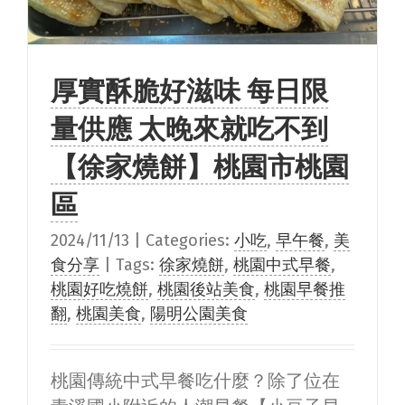
厚實酥脆好滋味 每日限
量供應 太晚來就吃不到
【徐家燒餅】桃園市桃園
區
2024/11/13
|
Categories:
小吃
,
早午餐
,
美
食分享
|
Tags:
徐家燒餅
,
桃園中式早餐
,
桃園好吃燒餅
,
桃園後站美食
,
桃園早餐推
翻
,
桃園美食
,
陽明公園美食
桃園傳統中式早餐吃什麼？除了位在