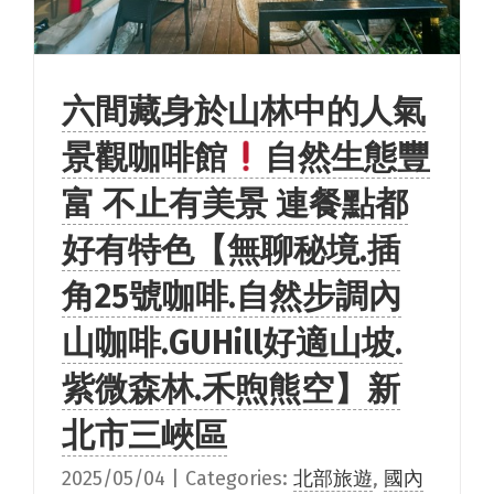
六間藏身於山林中的人氣
景觀咖啡館
自然生態豐
富 不止有美景 連餐點都
好有特色【無聊秘境.插
角25號咖啡.自然步調內
山咖啡.GUHill好適山坡.
紫微森林.禾煦熊空】新
北市三峽區
2025/05/04
|
Categories:
北部旅遊
,
國內