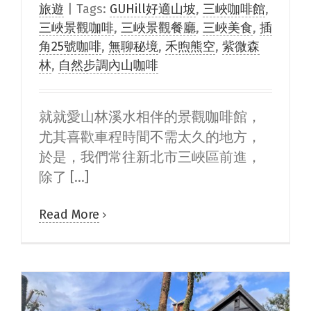
旅遊
|
Tags:
GUHill好適山坡
,
三峽咖啡館
,
三峽景觀咖啡
,
三峽景觀餐廳
,
三峽美食
,
插
角25號咖啡
,
無聊秘境
,
禾煦熊空
,
紫微森
林
,
自然步調內山咖啡
就就愛山林溪水相伴的景觀咖啡館，
尤其喜歡車程時間不需太久的地方，
於是，我們常往新北市三峽區前進，
除了 [...]
Read More