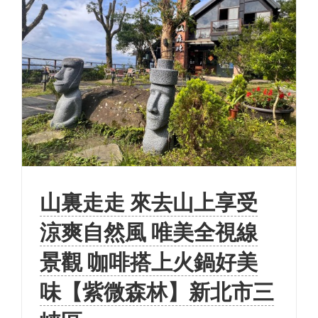
山裏走走 來去山上享受
涼爽自然風 唯美全視線
景觀 咖啡搭上火鍋好美
味【紫微森林】新北市三