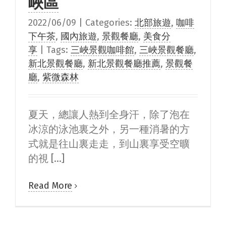
峽區
2022/06/09
|
Categories:
北部旅遊
,
咖啡
下午茶
,
國內旅遊
,
景觀餐廳
,
美食分
享
|
Tags:
三峽景觀咖啡館
,
三峽景觀餐廳
,
新北景觀餐廳
,
新北景觀餐廳推薦
,
景觀餐
廳
,
紫微森林
夏天，總讓人熱到全身汗，除了泡在
冰涼的泳池裏之外，另一種消暑的方
式就是往山裏走走，到山裏享受空曠
的視 [...]
Read More