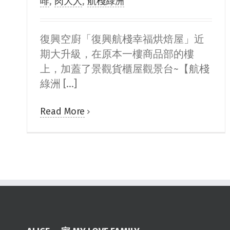
啡
,
肉大人
,
航棧綠洲
復興空廚「復興航棧幸福烘焙屋」近
期大升級，在原本一樓商品部的樓
上，加蓋了景觀貨櫃屋觀景台~【航棧
綠洲 [...]
Read More