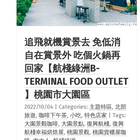
追飛就機賞景去 免低消
自在賞景外 吃個火鍋再
回家【航棧綠洲B-
TERMINAL FOOD OUTLET
】桃園市大園區
2022/10/04
|
Categories:
主題特區
,
北部
旅遊
,
咖啡下午茶
,
小吃
,
特色店家
|
Tags:
大園景觀咖啡
,
大園景點
,
復興航棧
,
復興
航棧幸福烘焙屋
,
桃園景觀
,
桃園貨櫃屋咖