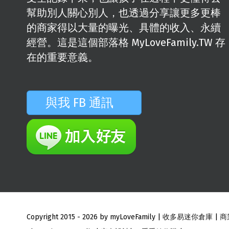
幫助別人關心別人，也透過分享讓更多更棒
的商家得以大量的曝光、具體的收入、永續
經營。這是這個部落格 MyLoveFamily.TW 存
在的重要意義。
與我 FB 通訊
Copyright 2015 -
2026 by myLoveFamily |
收多易迷你倉庫
|
商