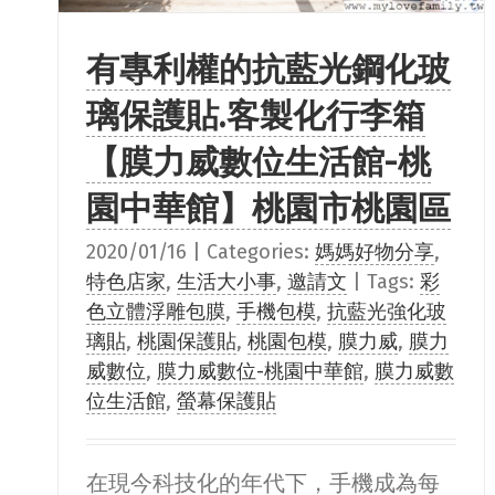
有專利權的抗藍光鋼化玻
璃保護貼.客製化行李箱
【膜力威數位生活館-桃
園中華館】桃園市桃園區
2020/01/16
|
Categories:
媽媽好物分享
,
特色店家
,
生活大小事
,
邀請文
|
Tags:
彩
色立體浮雕包膜
,
手機包模
,
抗藍光強化玻
璃貼
,
桃園保護貼
,
桃園包模
,
膜力威
,
膜力
威數位
,
膜力威數位-桃園中華館
,
膜力威數
位生活館
,
螢幕保護貼
在現今科技化的年代下，手機成為每