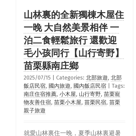
山林裏的全新獨棟木屋住
一晚 大自然美景相伴 一
泊二食輕鬆旅行 還歡迎
毛小孩同行【山行寄野】
苗栗縣南庄鄉
2025/07/15
|
Categories:
北部旅遊
,
北部
飯店民宿
,
國內旅遊
,
國內飯店民宿
|
Tags:
南庄住宿推薦
,
小木屋
,
山行寄野
,
苗栗寵
物友善住宿
,
苗栗小木屋
,
苗栗民宿
,
苗栗
親子旅遊
就愛山林裏住一晚，夏季山林裏避暑