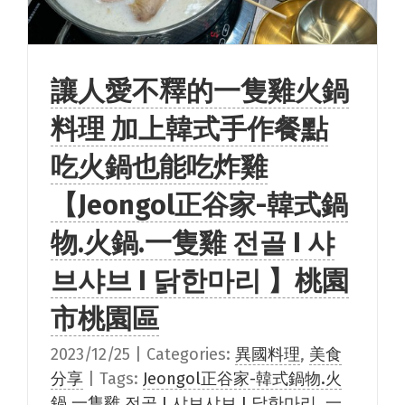
讓人愛不釋的一隻雞火鍋
料理 加上韓式手作餐點
吃火鍋也能吃炸雞
【Jeongol正谷家-韓式鍋
物.火鍋.一隻雞 전골 I 샤
브샤브 I 닭한마리 】桃園
市桃園區
2023/12/25
|
Categories:
異國料理
,
美食
分享
|
Tags:
Jeongol正谷家-韓式鍋物.火
鍋.一隻雞 전골 I 샤브샤브 I 닭한마리
,
一