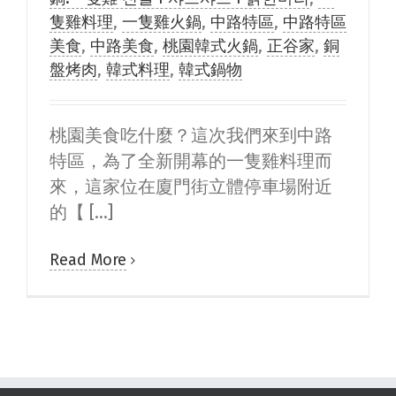
隻雞料理
,
一隻雞火鍋
,
中路特區
,
中路特區
美食
,
中路美食
,
桃園韓式火鍋
,
正谷家
,
銅
盤烤肉
,
韓式料理
,
韓式鍋物
桃園美食吃什麼？這次我們來到中路
特區，為了全新開幕的一隻雞料理而
來，這家位在廈門街立體停車場附近
的【 [...]
Read More