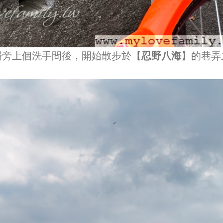
場旁上個洗手間後，開始散步於【
忍野八海
】的巷弄