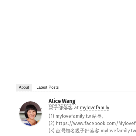
About
Latest Posts
Alice Wang
親子部落客
at
mylovefamily
(1) mylovefamily.tw 站長。
(2) https://www.facebook.com/Myl
(3) 台灣知名親子部落客 mylovefamily.