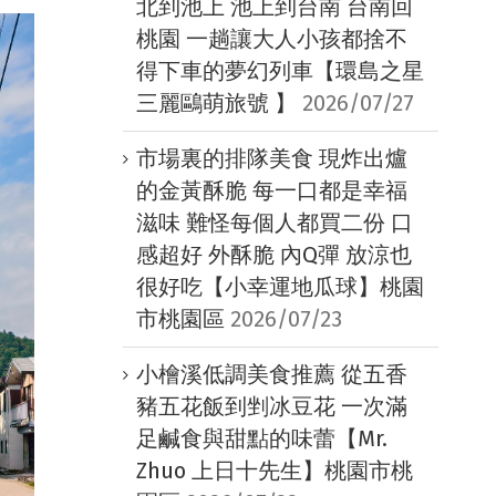
北到池上 池上到台南 台南回
桃園 一趟讓大人小孩都捨不
得下車的夢幻列車【環島之星
三麗鷗萌旅號 】
2026/07/27
市場裏的排隊美食 現炸出爐
的金黃酥脆 每一口都是幸福
滋味 難怪每個人都買二份 口
感超好 外酥脆 內Q彈 放涼也
很好吃【小幸運地瓜球】桃園
市桃園區
2026/07/23
小檜溪低調美食推薦 從五香
豬五花飯到剉冰豆花 一次滿
足鹹食與甜點的味蕾【Mr.
Zhuo 上日十先生】桃園市桃