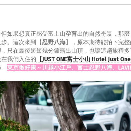
，但如果想真正感受富士山孕育出的自然奇景，那麼
散步。這次來到【
忍野八海
】，原本期待能拍下完整
裡，只在最後短短幾分鐘露出山頂，也讓這趟旅程多
晨在我們入住的
【JUST ONE富士小山 Hotel Just One
遇。
東京揪好康～川越小江戶、富士忍野八海、LAVI