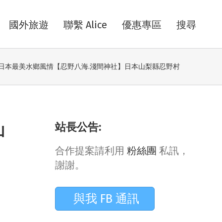
國外旅遊
聯繫 Alice
優惠專區
搜尋
受日本最美水鄉風情【忍野八海.淺間神社】日本山梨縣忍野村
站長公告:
山
】
合作提案請利用
粉絲團
私訊，
謝謝。
與我 FB 通訊