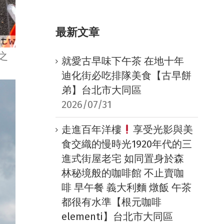
最新文章
之
就愛古早味下午茶 在地十年
迪化街必吃排隊美食【古早餅
弟】台北市大同區
2026/07/31
走進百年洋樓
享受光影與美
食交織的慢時光1920年代的三
進式街屋老宅 如同置身於森
林秘境般的咖啡館 不止賣咖
啡 早午餐 義大利麵 燉飯 午茶
都很有水準【根元咖啡
elementi】台北市大同區