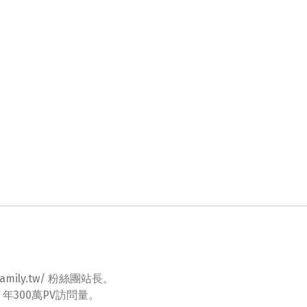
ovefamily.tw/ 粉絲團站長。
tw 年300萬PV訪問量。