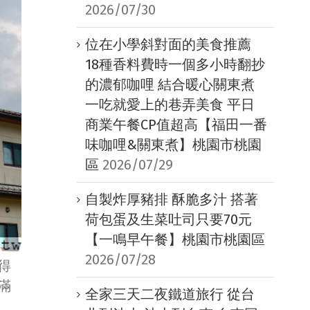
2026/07/30
位在小學斜對面的美食推薦
18種香料費時一個多小時翻抄
的濃郁咖哩 結合暖心關東煮
一吃就愛上的巷弄美食 平日
商業午餐CP值超高【福田一番
味咖哩&關東煮】桃園市桃園
區
2026/07/29
自製炸厚豬排 酥脆多汁 搭著
荷包蛋及生菜吐司只要70元
【一鳴早午餐】桃園市桃園區
2026/07/28
得
滿
全家三天二夜鐵道旅行 從台