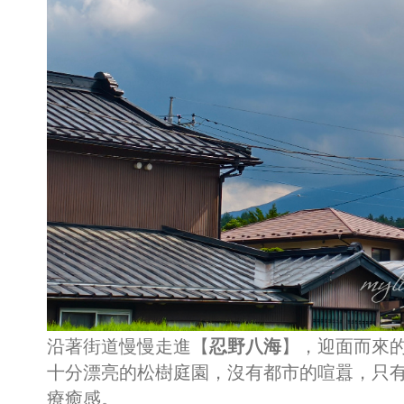
沿著街道慢慢走進【
忍野八海
】，迎面而來
十分漂亮的松樹庭園，沒有都市的喧囂，只
療癒感。