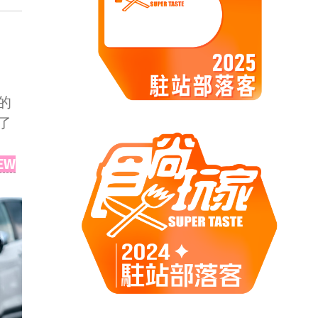
的
了
EW