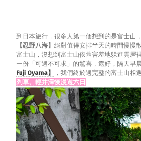
到日本旅行，很多人第一個想到的是富士山
【忍野八海】
絕對值得安排半天的時間慢慢
富士山，沒想到富士山依舊害羞地躲進雲層
一份「可遇不可求」的驚喜，還好，隔天早
Fuji Oyama】
，我們終於遇完整的富士山相
列車、輕井澤慢漫遊六日