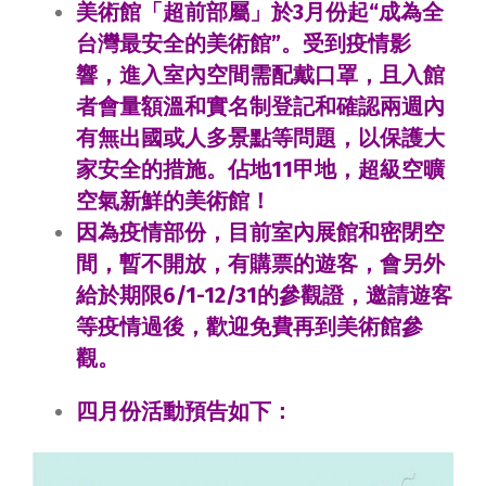
美術館「超前部屬」於3月份起“成為全
台灣最安全的美術館”。受到疫情影
響，進入室內空間需配戴口罩，且入館
者會量額溫和實名制登記和確認兩週內
有無出國或人多景點等問題，以保護大
家安全的措施。佔地11甲地，超級空曠
空氣新鮮的美術館！
因為疫情部份，目前室內展館和密閉空
間，暫不開放，有購票的遊客，會另外
給於期限6/1-12/31的參觀證，邀請遊客
等疫情過後，歡迎免費再到美術館參
觀。
四月份活動預告如下：