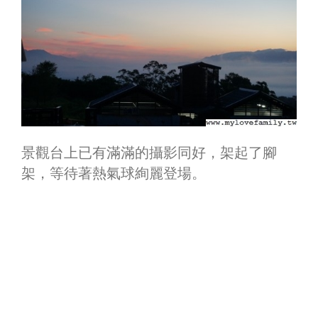
景觀台上已有滿滿的攝影同好，架起了腳
架，等待著熱氣球絢麗登場。