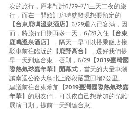
次的旅行，原本預計6/29~7/1三天二夜的旅
行，而在一開始訂房時就發現想要預定的
【台東鹿鳴溫泉酒店】
6/29週六已客滿，因
而，將旅行日期再多一天，6/28入住
【台東
鹿鳴溫泉酒店】
，隔天一早可以搭乘飯店接
駁車前往臨近的
【鹿野高台】
，還好我們提
早一天到達台東，否則，6/29
【2019臺灣國
際熱氣球嘉年華】開幕式，
當天的大量車潮
讓南迴公路大鳥北上路段嚴重回堵7公里。
建議前往台東參加
【2019臺灣國際熱氣球嘉
年華】
的朋友們，可以依自己想參加的光雕
展演日期，提前一天到達台東。