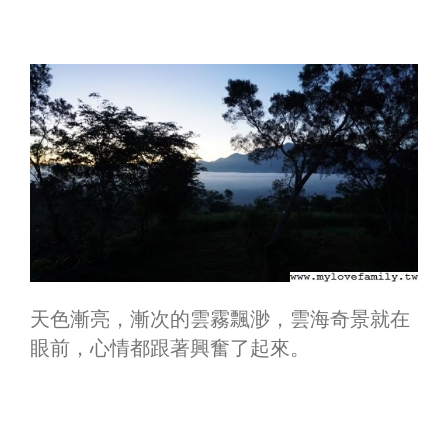
天色漸亮，漸次的雲霧飄渺，雲海奇景就在
眼前，心情都跟著興奮了起來。