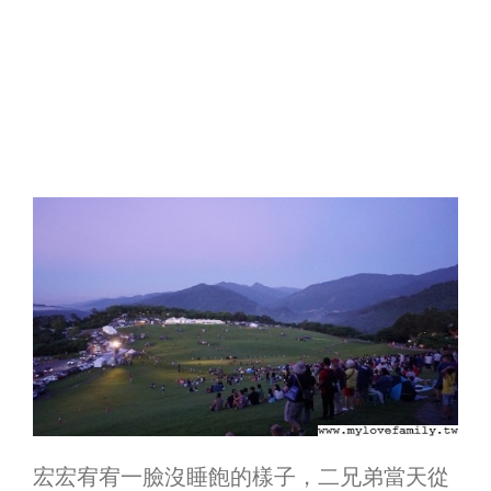
宏宏宥宥一臉沒睡飽的樣子，二兄弟當天從