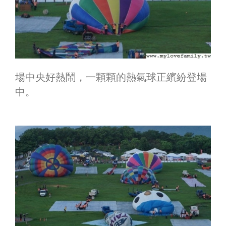
場中央好熱鬧，一顆顆的熱氣球正繽紛登場
中。