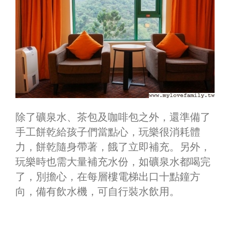
除了礦泉水、茶包及咖啡包之外，還準備了
手工餅乾給孩子們當點心，玩樂很消耗體
力，餅乾隨身帶著，餓了立即補充。另外，
玩樂時也需大量補充水份，如礦泉水都喝完
了，別擔心，在每層樓電梯出口十點鐘方
向，備有飲水機，可自行裝水飲用。