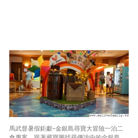
馬武督暑假鉅獻~金銀島尋寶大冒險一泊二
食專案，跟著藏寶圖找尋傳說中的金銀島，