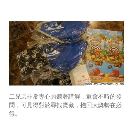
二兄弟非常專心的聽著講解，還會不時的發
問，可見得對於尋找寶藏，抱回大奬勢在必
得。