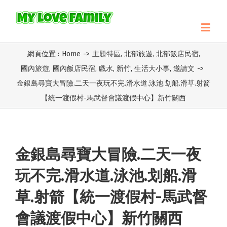
網頁位置 :
Home
->
主題特區
,
北部旅遊
,
北部飯店民宿
,
國內旅遊
,
國內飯店民宿
,
戲水
,
新竹
,
生活大小事
,
邀請文
->
金銀島尋寶大冒險.二天一夜玩不完.滑水道.泳池.划船.滑草.射箭
【統一渡假村-馬武督會議渡假中心】新竹關西
金銀島尋寶大冒險.二天一夜
玩不完.滑水道.泳池.划船.滑
草.射箭【統一渡假村-馬武督
會議渡假中心】新竹關西