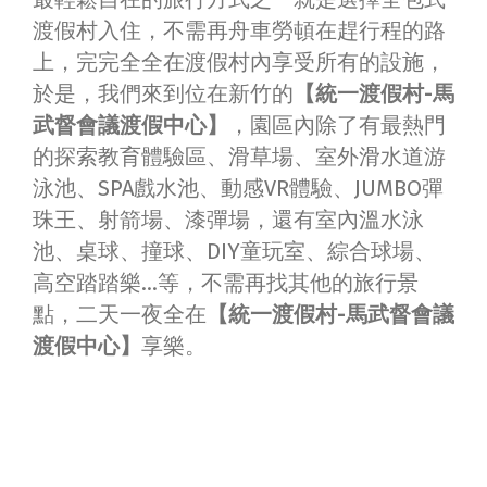
渡假村入住，不需再舟車勞頓在趕行程的路
上，完完全全在渡假村內享受所有的設施，
於是，我們來到位在新竹的
【統一渡假村-馬
武督會議渡假中心】
，園區內除了有最熱門
的探索教育體驗區、滑草場、室外滑水道游
泳池、SPA戲水池、動感VR體驗、JUMBO彈
珠王、射箭場、漆彈場，還有室內溫水泳
池、桌球、撞球、DIY童玩室、綜合球場、
高空踏踏樂…等，不需再找其他的旅行景
點，二天一夜全在
【統一渡假村-馬武督會議
渡假中心】
享樂。