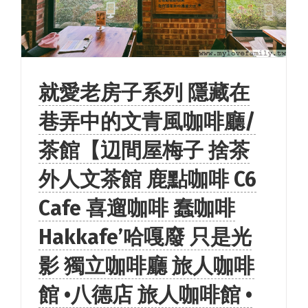
就愛老房子系列 隱藏在
巷弄中的文青風咖啡廳/
茶館【辺間屋梅子 捨茶
外人文茶館 鹿點咖啡 C6
Cafe 喜遛咖啡 蠢咖啡
Hakkafe’哈嘎廢 只是光
影 獨立咖啡廳 旅人咖啡
館 •八德店 旅人咖啡館 •