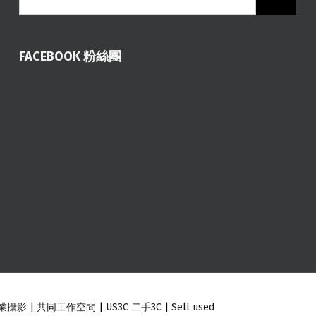
FACEBOOK 粉絲團
業攝影
|
共同工作空間
|
US3C 二手3C
|
Sell used