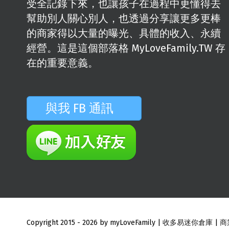
受全記錄下來，也讓孩子在過程中更懂得去
幫助別人關心別人，也透過分享讓更多更棒
的商家得以大量的曝光、具體的收入、永續
經營。這是這個部落格 MyLoveFamily.TW 存
在的重要意義。
與我 FB 通訊
Copyright 2015 -
2026 by myLoveFamily |
收多易迷你倉庫
|
商