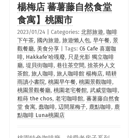
楊梅店 蕃薯藤自然食堂
食寓】桃園市
2023/01/24
|
Categories:
北部旅遊
,
咖啡
下午茶
,
國內旅遊
,
旅遊懶人包
,
早午餐
,
景
觀餐廳
,
美食分享
|
Tags:
C6 Cafe 喜遛咖
啡
,
Hakkafe’哈嘎廢
,
只是光影 獨立咖啡
廳
,
堤貝街咖啡
,
巷往茶空間
,
捨茶外人文
茶館
,
旅人咖啡
,
旅人咖啡館 楊梅店
,
晴耕
雨讀小書院
,
桃園早午餐
,
桃園景觀咖啡
,
桃園景觀餐廳
,
桃園老宅餐館
,
武威堂咖啡
,
粗蒔 the chos
,
老宅咖啡館
,
蕃薯藤自然食
堂 食寓
,
蠢咖啡
,
辺間屋梅子
,
鹿點咖啡
,
鹿
點咖啡 Luna桃園店