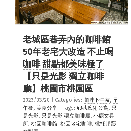
老城區巷弄內的咖啡館
50年老宅大改造 不止喝
咖啡 甜點都美味極了
【只是光影 獨立咖啡
廳】桃園市桃園區
2023/03/20
|
Categories:
咖啡下午茶
,
早
午餐
,
美食分享
|
Tags:
43巷藝術公寓
,
只
是光影
,
只是光影 獨立咖啡廳
,
小鹿文具
所
,
桃園咖啡館
,
桃園老宅咖啡
,
桃托邦藝