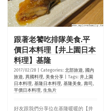
跟著老饕吃排隊美食.平
價日本料理【井上園日本
料理】基隆
2017/02/28
|
Categories:
北部旅遊
,
國內
旅遊
,
異國料理
,
美食分享
|
Tags:
井上園
日本料理
,
基隆日本料理
,
基隆美食
,
壽司
,
平價日本料理
,
生魚片
好友跟我們分享位在基隆暖暖的【井