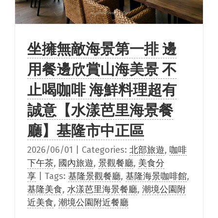
坐擁無敵海景第一排 邊
用餐邊欣賞山海美景 不
止喝咖啡 海鮮料理超有
誠意【水漾芭里海景餐
廳】基隆市中正區
2026/06/01
|
Categories:
北部旅遊
,
咖啡
下午茶
,
國內旅遊
,
景觀餐廳
,
美食分
享
|
Tags:
基隆景觀餐廳
,
基隆海景咖啡館
,
基隆美食
,
水漾芭里海景餐廳
,
潮境公園附
近美食
,
潮境公園附近餐廳