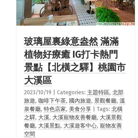
玻璃屋裏綠意盎然 滿滿
植物好療癒 IG打卡熱門
景點【北橫之驛】桃園市
大溪區
2023/10/19
|
Categories:
主題特區
,
北部
旅遊
,
咖啡下午茶
,
國內旅遊
,
景觀餐廳
,
溫
泉餐廳
,
特色店家
,
美食分享
|
Tags:
北橫
之驛
,
大溪
,
大溪寵物友善餐廳
,
大溪景觀
餐廳
,
大溪景點
,
大溪遊客中心
,
寵物友善
空間