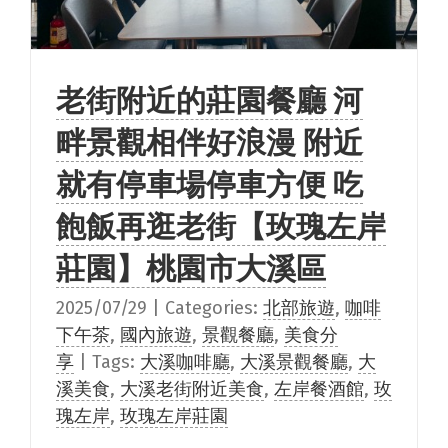
老街附近的莊園餐廳 河
畔景觀相伴好浪漫 附近
就有停車場停車方便 吃
飽飯再逛老街【玫瑰左岸
莊園】桃園市大溪區
2025/07/29
|
Categories:
北部旅遊
,
咖啡
下午茶
,
國內旅遊
,
景觀餐廳
,
美食分
享
|
Tags:
大溪咖啡廳
,
大溪景觀餐廳
,
大
溪美食
,
大溪老街附近美食
,
左岸餐酒館
,
玫
瑰左岸
,
玫瑰左岸莊園