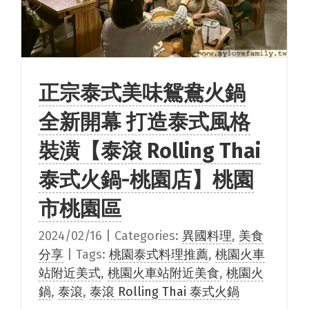
正宗泰式美味鴛鴦火鍋
全新開幕 打造泰式風格
裝潢【泰滾 Rolling Thai
泰式火鍋-桃園店】桃園
市桃園區
2024/02/16
|
Categories:
異國料理
,
美食
分享
|
Tags:
桃園泰式料理推薦
,
桃園火車
站附近美式
,
桃園火車站附近美食
,
桃園火
鍋
,
泰滾
,
泰滾 Rolling Thai 泰式火鍋