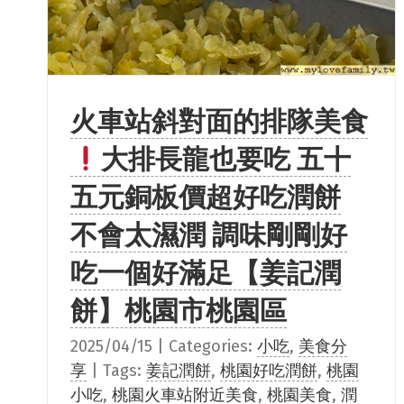
火車站斜對面的排隊美食
大排長龍也要吃 五十
五元銅板價超好吃潤餅
不會太濕潤 調味剛剛好
吃一個好滿足【姜記潤
餅】桃園市桃園區
2025/04/15
|
Categories:
小吃
,
美食分
享
|
Tags:
姜記潤餅
,
桃園好吃潤餅
,
桃園
小吃
,
桃園火車站附近美食
,
桃園美食
,
潤