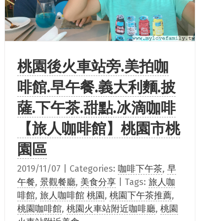
桃園後火車站旁.美拍咖
啡館.早午餐.義大利麵.披
薩.下午茶.甜點.冰滴咖啡
【旅人咖啡館】桃園市桃
園區
2019/11/07
|
Categories:
咖啡下午茶
,
早
午餐
,
景觀餐廳
,
美食分享
|
Tags:
旅人咖
啡館
,
旅人咖啡館 桃園
,
桃園下午茶推薦
,
桃園咖啡館
,
桃園火車站附近咖啡廳
,
桃園