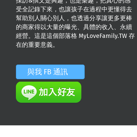
採訪&撰文是興趣，也是樂趣，把真心的感
受全記錄下來，也讓孩子在過程中更懂得去
幫助別人關心別人，也透過分享讓更多更棒
的商家得以大量的曝光、具體的收入、永續
經營。這是這個部落格 MyLoveFamily.TW 存
在的重要意義。
與我 FB 通訊