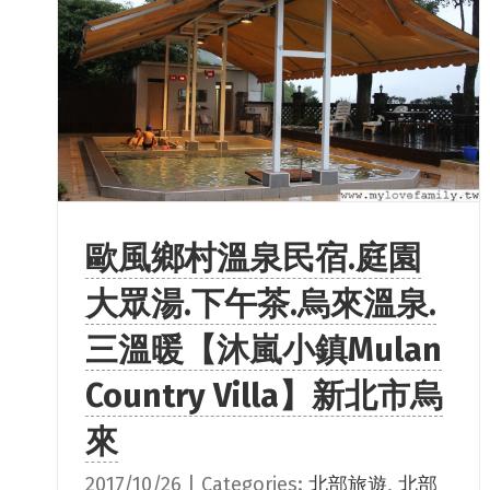
歐風鄉村溫泉民宿.庭園
大眾湯.下午茶.烏來溫泉.
三溫暖【沐嵐小鎮Mulan
Country Villa】新北市烏
來
2017/10/26
|
Categories:
北部旅遊
,
北部