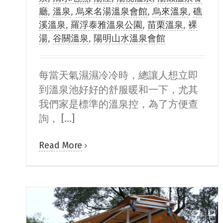
廳
,
溫泉
,
烏來名湯溫泉會館
,
烏來溫泉
,
礁
溪溫泉
,
羅浮泰雅溫泉公園
,
苗栗溫泉
,
裸
湯
,
谷關溫泉
,
陽明山水溫泉會館
每當天氣濕濕冷冷時，總讓人想立即
到溫泉池好好的舒服暖和一下，尤其
我們家是標準的溫泉控，為了方便查
詢， [...]
Read More