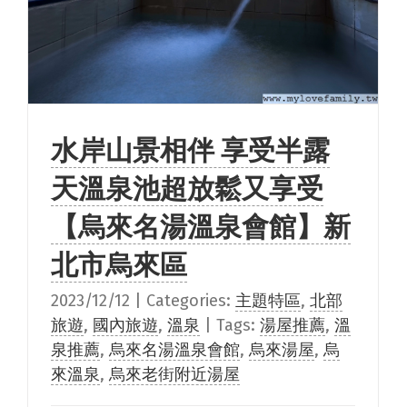
水岸山景相伴 享受半露
天溫泉池超放鬆又享受
【烏來名湯溫泉會館】新
北市烏來區
2023/12/12
|
Categories:
主題特區
,
北部
旅遊
,
國內旅遊
,
溫泉
|
Tags:
湯屋推薦
,
溫
泉推薦
,
烏來名湯溫泉會館
,
烏來湯屋
,
烏
來溫泉
,
烏來老街附近湯屋