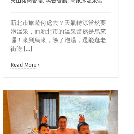
民山豬肉香腸
,
馬告香腸
,
高家冰溫泉蛋
新北市旅遊何處去？天氣轉涼當然要
泡溫泉，而新北市的溫泉當然是烏來
喔！來到烏來，除了泡湯，還能逛老
街吃 [...]
Read More