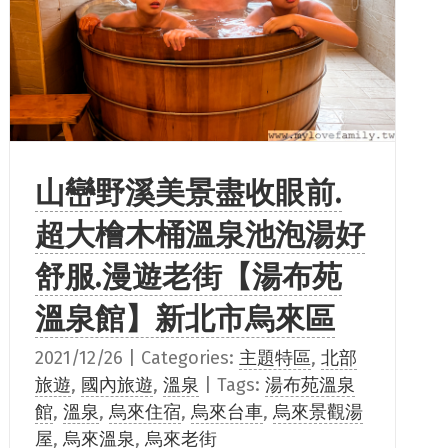
山巒野溪美景盡收眼前.
超大檜木桶溫泉池泡湯好
舒服.漫遊老街【湯布苑
溫泉館】新北市烏來區
2021/12/26
|
Categories:
主題特區
,
北部
旅遊
,
國內旅遊
,
溫泉
|
Tags:
湯布苑溫泉
館
,
溫泉
,
烏來住宿
,
烏來台車
,
烏來景觀湯
屋
,
烏來溫泉
,
烏來老街