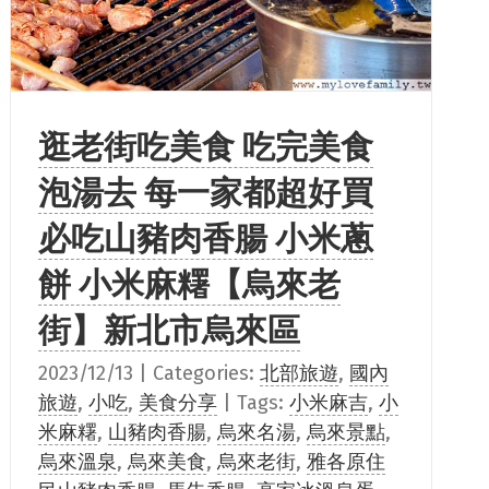
逛老街吃美食 吃完美食
泡湯去 每一家都超好買
必吃山豬肉香腸 小米蔥
餅 小米麻糬【烏來老
街】新北市烏來區
2023/12/13
|
Categories:
北部旅遊
,
國內
旅遊
,
小吃
,
美食分享
|
Tags:
小米麻吉
,
小
米麻糬
,
山豬肉香腸
,
烏來名湯
,
烏來景點
,
烏來溫泉
,
烏來美食
,
烏來老街
,
雅各原住