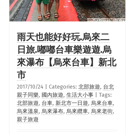
雨天也能好好玩.烏來二
日旅.嘟嘟台車樂遊遊.烏
來瀑布【烏來台車】新北
市
2017/10/24
|
Categories:
北部旅遊
,
台北
親子同樂
,
國內旅遊
,
生活大小事
|
Tags:
北部旅遊
,
台車
,
新北市一日遊
,
烏來台車
,
烏來溫泉
,
烏來瀑布
,
烏來纜車
,
烏來老街
,
親子旅遊