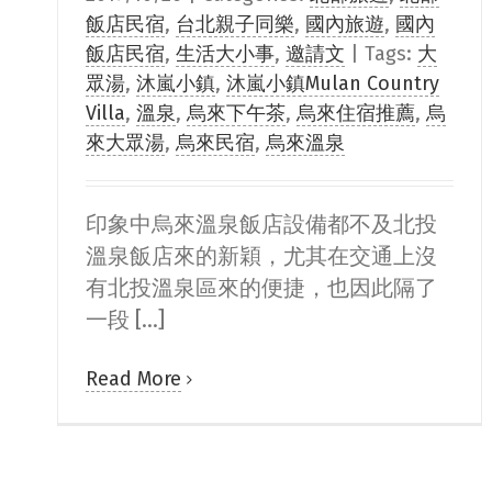
飯店民宿
,
台北親子同樂
,
國內旅遊
,
國內
飯店民宿
,
生活大小事
,
邀請文
|
Tags:
大
眾湯
,
沐嵐小鎮
,
沐嵐小鎮Mulan Country
Villa
,
溫泉
,
烏來下午茶
,
烏來住宿推薦
,
烏
來大眾湯
,
烏來民宿
,
烏來溫泉
印象中烏來溫泉飯店設備都不及北投
溫泉飯店來的新穎，尤其在交通上沒
有北投溫泉區來的便捷，也因此隔了
一段 [...]
Read More