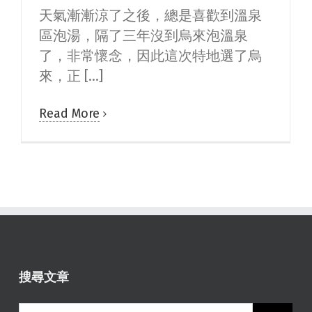
天氣漸漸涼了之後，總是喜歡到溫泉
區泡湯，隔了三年沒到烏來泡溫泉
了，非常懷念，因此這次特地選了烏
來，正 [...]
Read More
搜尋文章