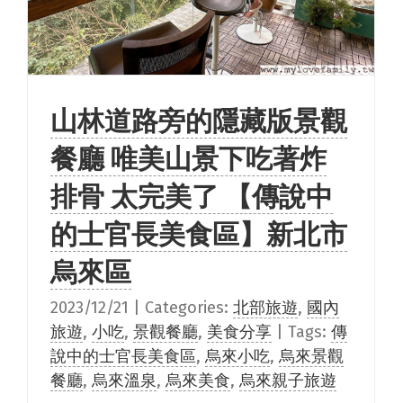
山林道路旁的隱藏版景觀
餐廳 唯美山景下吃著炸
排骨 太完美了 【傳說中
的士官長美食區】新北市
烏來區
2023/12/21
|
Categories:
北部旅遊
,
國內
旅遊
,
小吃
,
景觀餐廳
,
美食分享
|
Tags:
傳
說中的士官長美食區
,
烏來小吃
,
烏來景觀
餐廳
,
烏來溫泉
,
烏來美食
,
烏來親子旅遊