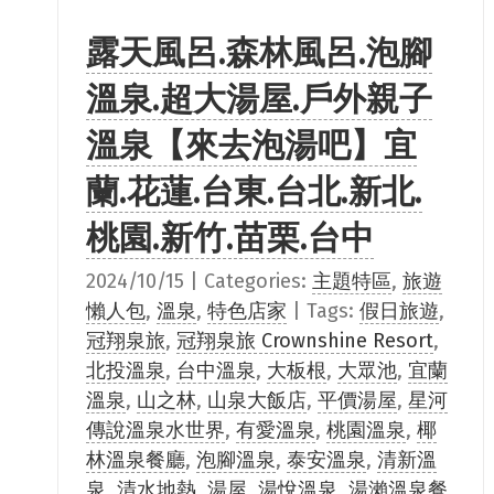
露天風呂.森林風呂.泡腳
溫泉.超大湯屋.戶外親子
溫泉【來去泡湯吧】宜
蘭.花蓮.台東.台北.新北.
桃園.新竹.苗栗.台中
2024/10/15
|
Categories:
主題特區
,
旅遊
懶人包
,
溫泉
,
特色店家
|
Tags:
假日旅遊
,
冠翔泉旅
,
冠翔泉旅 Crownshine Resort
,
北投溫泉
,
台中溫泉
,
大板根
,
大眾池
,
宜蘭
溫泉
,
山之林
,
山泉大飯店
,
平價湯屋
,
星河
傳說溫泉水世界
,
有愛溫泉
,
桃園溫泉
,
椰
林溫泉餐廳
,
泡腳溫泉
,
泰安溫泉
,
清新溫
泉
,
清水地熱
,
湯屋
,
湯悅溫泉
,
湯瀨溫泉餐