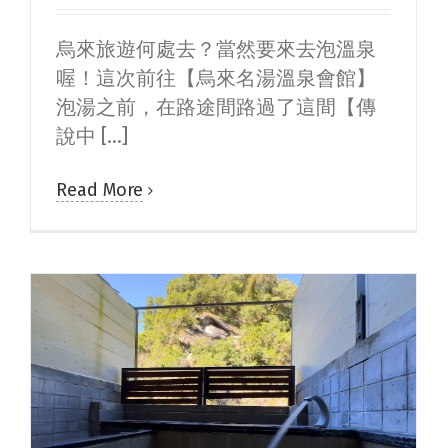
烏來旅遊何處去？當然要來去泡溫泉
喔！這次前往【烏來名湯溫泉會館】
泡湯之前，在路途間路過了這間【傳
說中 [...]
Read More