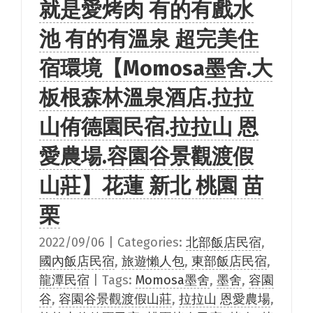
就是愛烤肉 有的有戲水
池 有的有溫泉 超完美住
宿環境【Momosa墨舍.大
板根森林溫泉酒店.拉拉
山侑德園民宿.拉拉山 恩
愛農場.容園谷景觀渡假
山莊】花蓮 新北 桃園 苗
栗
2022/09/06
|
Categories:
北部飯店民宿
,
國內飯店民宿
,
旅遊懶人包
,
東部飯店民宿
,
龍潭民宿
|
Tags:
Momosa墨舍
,
墨舍
,
容園
谷
,
容園谷景觀渡假山莊
,
拉拉山 恩愛農場
,