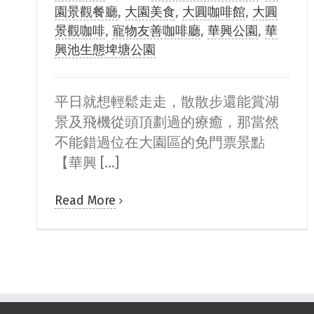
園景觀餐廳
,
大園美食
,
大圓咖啡館
,
大圓
景觀咖啡
,
寵物友善咖啡廳
,
華興公園
,
華
興池生態埤塘公園
平日就想輕鬆走走，散散步還能賞湖
景及飛機從頭頂劃過的療癒，那當然
不能錯過位在大園區的免門票景點
【華興 [...]
Read More