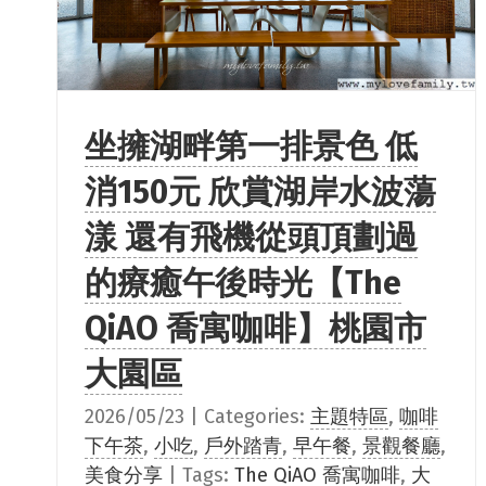
坐擁湖畔第一排景色 低
消150元 欣賞湖岸水波蕩
漾 還有飛機從頭頂劃過
的療癒午後時光【The
QiAO 喬寓咖啡】桃園市
大園區
2026/05/23
|
Categories:
主題特區
,
咖啡
下午茶
,
小吃
,
戶外踏青
,
早午餐
,
景觀餐廳
,
美食分享
|
Tags:
The QiAO 喬寓咖啡
,
大