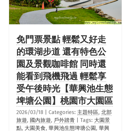
免門票景點 輕鬆又好走
的環湖步道 還有特色公
園及景觀咖啡館 同時還
能看到飛機飛過 輕鬆享
受午後時光【華興池生態
埤塘公園】桃園市大園區
2026/03/18
|
Categories:
主題特區
,
北部
旅遊
,
國內旅遊
,
戶外踏青
|
Tags:
大園景
點
,
大園美食
,
華興池生態埤塘公園
,
華興