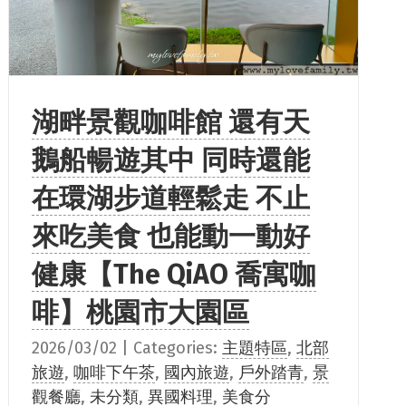
湖畔景觀咖啡館 還有天
鵝船暢遊其中 同時還能
在環湖步道輕鬆走 不止
來吃美食 也能動一動好
健康【The QiAO 喬寓咖
啡】桃園市大園區
2026/03/02
|
Categories:
主題特區
,
北部
旅遊
,
咖啡下午茶
,
國內旅遊
,
戶外踏青
,
景
觀餐廳
,
未分類
,
異國料理
,
美食分