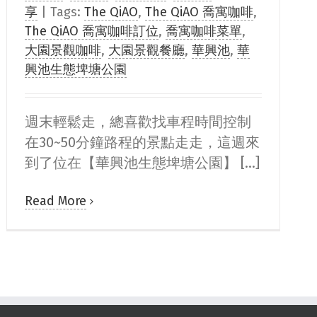
享
|
Tags:
The QiAO
,
The QiAO 喬寓咖啡
,
The QiAO 喬寓咖啡訂位
,
喬寓咖啡菜單
,
大園景觀咖啡
,
大園景觀餐廳
,
華興池
,
華
興池生態埤塘公園
週末輕鬆走，總喜歡找車程時間控制
在30~50分鐘路程的景點走走，這週來
到了位在【華興池生態埤塘公園】 [...]
Read More