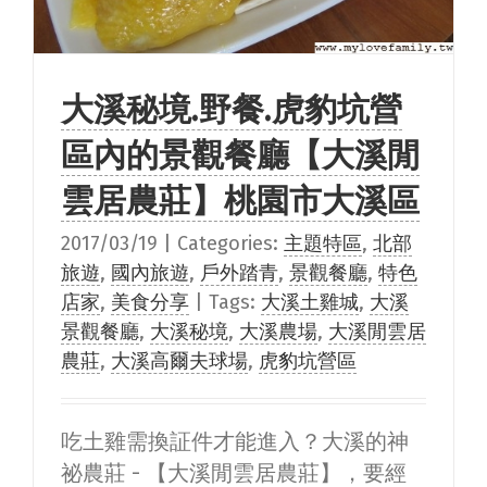
大溪秘境.野餐.虎豹坑營
區內的景觀餐廳【大溪閒
雲居農莊】桃園市大溪區
2017/03/19
|
Categories:
主題特區
,
北部
旅遊
,
國內旅遊
,
戶外踏青
,
景觀餐廳
,
特色
店家
,
美食分享
|
Tags:
大溪土雞城
,
大溪
景觀餐廳
,
大溪秘境
,
大溪農場
,
大溪閒雲居
農莊
,
大溪高爾夫球場
,
虎豹坑營區
吃土雞需換証件才能進入？大溪的神
祕農莊 - 【大溪閒雲居農莊】，要經