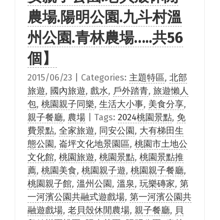
農場.陽明公園.九斗村溫
州公園.青林農場…..共56
個】
2015/06/23
|
Categories:
主題特區
,
北部
旅遊
,
國內旅遊
,
戲水
,
戶外踏青
,
旅遊懶人
包
,
桃園親子同樂
,
生活大小事
,
美食分享
,
親子餐廳
,
農場
|
Tags:
2024桃園景點
,
免
費景點
,
全家旅遊
,
同安公園
,
大有梯田生
態公園
,
崙坪文化地景園區
,
桃園市土地公
文化館
,
桃園旅遊
,
桃園景點
,
桃園景點推
薦
,
桃園美食
,
桃園親子遊
,
桃園親子餐廳
,
桃園親子館
,
溫州公園
,
溫泉
,
玩樂磚家
,
第
一河濱公園共融式遊戲場
,
第一河濱公園共
融遊戲場
,
老貝殼休閒農場
,
親子餐廳
,
貝