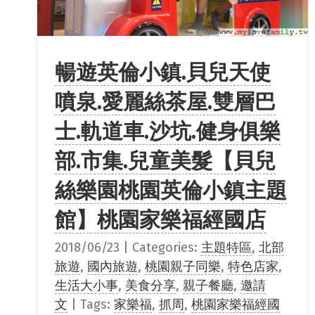
暢遊英倫小鎮.貝兒天使
噴泉.愛麗絲茶屋.雙層巴
士.軌道車.沙坑.健身俱樂
部.市集.兒童美髮【貝兒
絲樂園桃園英倫小鎮主題
館】桃園家樂福經國店
2018/06/23
|
Categories:
主題特區
,
北部
旅遊
,
國內旅遊
,
桃園親子同樂
,
特色店家
,
生活大小事
,
美食分享
,
親子餐廳
,
邀請
文
|
Tags:
家樂福
,
抓周
,
桃園家樂福經國