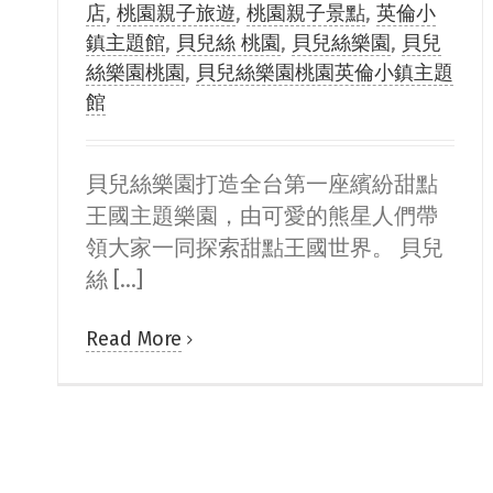
店
,
桃園親子旅遊
,
桃園親子景點
,
英倫小
鎮主題館
,
貝兒絲 桃園
,
貝兒絲樂園
,
貝兒
絲樂園桃園
,
貝兒絲樂園桃園英倫小鎮主題
館
貝兒絲樂園打造全台第一座繽紛甜點
王國主題樂園，由可愛的熊星人們帶
領大家一同探索甜點王國世界。 貝兒
絲 [...]
Read More