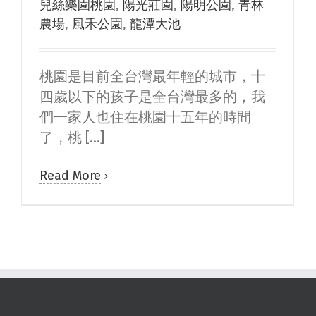
兒絲樂園桃園
,
陽光莊園
,
陽明公園
,
青林
農場
,
風禾公園
,
龍潭大池
桃園是目前全台灣最年輕的城市，十
四歲以下的孩子是全台灣最多的，我
們一家人也住在桃園十五年的時間
了，桃 [...]
Read More