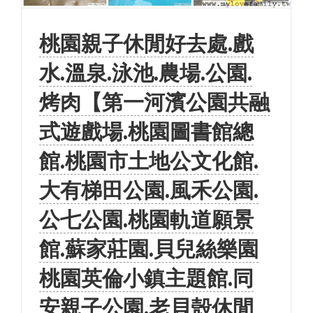
桃園親子休閒好去處.戲
水.溫泉.泳池.農場.公園.
烤肉【第一河濱公園共融
式遊戲場.桃園圖書館總
館.桃園市土地公文化館.
大有梯田公園.風禾公園.
公七公園.桃園軌道願景
館.蘇家莊園.貝兒絲樂園
桃園英倫小鎮主題館.同
安親子公園.老貝殼休閒