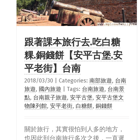
跟著課本旅行去.吃白糖
粿.銅錢餅【安平古堡.安
平老街】台南
2018/03/30
|
Categories:
南部旅遊
,
台南
旅遊
,
國內旅遊
|
Tags:
台南旅遊
,
台南景
點
,
台南親子旅遊
,
安平古堡
,
安平古堡文
物陳列館
,
安平老街
,
白糖餅
,
銅錢餅
關於旅行，其實很怕到人多的地方，
也因此到台南旅行多次之後，一直遲