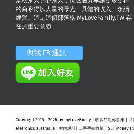
幫助別人關心別人，也透過分享讓更多更棒
的商家得以大量的曝光、具體的收入、永續
經營。這是這個部落格 MyLoveFamily.TW 存
在的重要意義。
與我 FB 通訊
Copyright 2015 -
2026 by myLoveFamily |
收多易迷你倉庫
|
商
eletronics austraslia
|
室內設計
|
二手手錶收購
|
SET Money tr