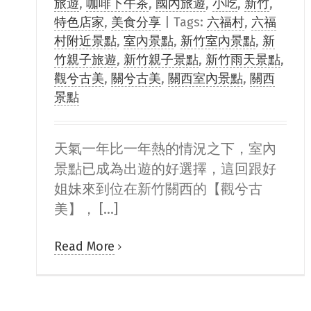
旅遊
,
咖啡下午茶
,
國內旅遊
,
小吃
,
新竹
,
特色店家
,
美食分享
|
Tags:
六福村
,
六福
村附近景點
,
室內景點
,
新竹室內景點
,
新
竹親子旅遊
,
新竹親子景點
,
新竹雨天景點
,
觀兮古美
,
關兮古美
,
關西室內景點
,
關西
景點
天氣一年比一年熱的情況之下，室內
景點已成為出遊的好選擇，這回跟好
姐妹來到位在新竹關西的【觀兮古
美】， [...]
Read More