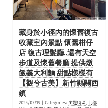
藏身於小徑內的懷舊復古
收藏室內景點 懷舊柑仔
店 復古理髮廳..還有天空
步道及懷舊餐廳 提供燉
飯義大利麵 甜點樣樣有
【觀兮古美】新竹縣關西
鎮
2025/07/19
|
Categories:
主題特區
,
北部