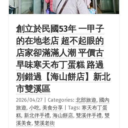
創立於民國53年 一甲子
的在地老店 超不起眼的
店家卻滿滿人潮 平價古
早味寒天布丁蛋糕 路過
別錯過【海山餅店】新北
市雙溪區
2026/04/27
|
Categories:
北部旅遊
,
國內
旅遊
,
小吃
,
美食分享
|
Tags:
寒天布丁蛋
糕
,
新北伴手禮
,
海山餅店
,
雙溪伴手禮
,
雙
溪美食
,
雙溪老街