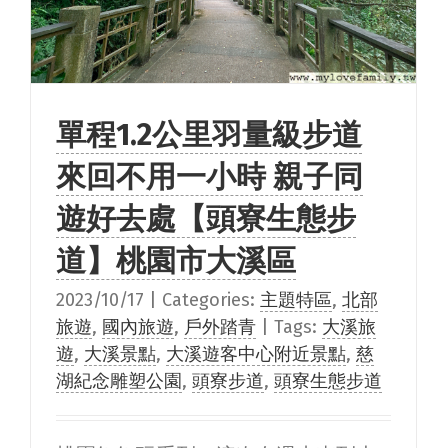
單程1.2公里羽量級步道
來回不用一小時 親子同
遊好去處【頭寮生態步
道】桃園市大溪區
2023/10/17
|
Categories:
主題特區
,
北部
旅遊
,
國內旅遊
,
戶外踏青
|
Tags:
大溪旅
遊
,
大溪景點
,
大溪遊客中心附近景點
,
慈
湖紀念雕塑公園
,
頭寮步道
,
頭寮生態步道