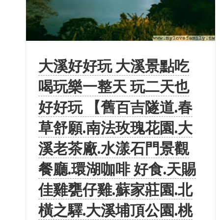
大溪好好玩 大溪景點吃
喝玩樂一整天 玩二天也
好好玩 【舊百吉隧道.春
草舒願.南法玫瑰花園.大
溪老茶廠.水漾石門景觀
餐廳.環湖咖啡 好食.天賜
佳雞甕仔雞.蘇家莊園.北
橫之驛.大溪埔頂公園.桃