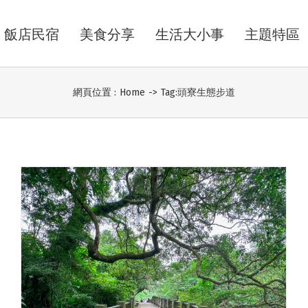
飯店民宿
美食分享
生活大小事
主題特區
網頁位置 :
Home
->
Tag:
頭寮生態步道