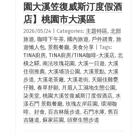
園大溪笠復威斯汀度假酒
店】桃園市大溪區
2026/05/24
|
Categories:
主題特區
,
北部
旅遊
,
咖啡下午茶
,
國內旅遊
,
戶外踏青
,
旅
遊懶人包
,
景觀餐廳
,
美食分享
|
Tags:
TINA廚房
,
TINA廚房/TINA咖啡-大溪店
,
北
橫之驛
,
南法玫瑰花園
,
大溪一日遊
,
大溪
住宿推薦
,
大溪埔頂公園
,
大溪景點
,
大溪
步道
,
大溪老茶廠
,
大溪老街
,
天賜佳雞甕
仔雞
,
春草舒願
,
月眉人工濕地生態公園
,
柒美堂
,
桃園大溪笠復威斯汀度假酒店
,
水
漾石門 景觀餐廳
,
玫瑰左岸莊園
,
環湖咖
啡。好食
,
百吉林蔭步道
,
石門水庫
,
舊百
吉隧道
,
蘇家莊園
,
頭寮生態步道