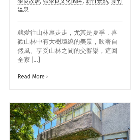
學良故居
,
張學良文化園區
,
新竹景點
,
新竹
溫泉
就愛往山林裏走走，尤其是夏季，喜
歡山林中有大樹環繞的美景，吹著自
然風、享受山林之間的交響樂，這回
全家 [...]
Read More