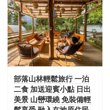
部落山林輕鬆旅行 一泊
二食 加送迎賓小點 日出
美景 山巒環繞 免裝備輕
鬆享受 融入在地原住民