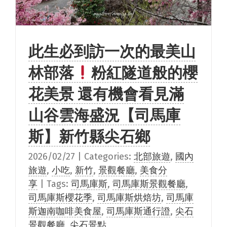
此生必到訪一次的最美山
林部落
粉紅隧道般的櫻
花美景 還有機會看見滿
山谷雲海盛況【司馬庫
斯】新竹縣尖石鄉
2026/02/27
|
Categories:
北部旅遊
,
國內
旅遊
,
小吃
,
新竹
,
景觀餐廳
,
美食分
享
|
Tags:
司馬庫斯
,
司馬庫斯景觀餐廳
,
司馬庫斯櫻花季
,
司馬庫斯烘焙坊
,
司馬庫
斯迦南咖啡美食屋
,
司馬庫斯通行證
,
尖石
景觀餐廳
,
尖石景點