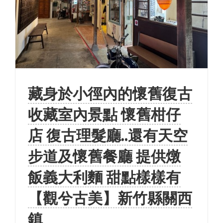
藏身於小徑內的懷舊復古
收藏室內景點 懷舊柑仔
店 復古理髮廳..還有天空
步道及懷舊餐廳 提供燉
飯義大利麵 甜點樣樣有
【觀兮古美】新竹縣關西
鎮