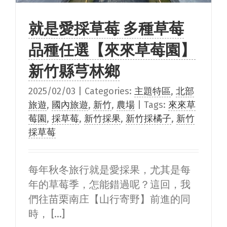
就是愛採草莓 多種草莓
品種任選【來來草莓園】
新竹縣芎林鄉
2025/02/03
|
Categories:
主題特區
,
北部
旅遊
,
國內旅遊
,
新竹
,
農場
|
Tags:
來來草
莓園
,
採草莓
,
新竹採果
,
新竹採橘子
,
新竹
採草莓
每年秋冬旅行就是愛採果，尤其是每
年的草莓季，怎能錯過呢？這回，我
們往苗栗南庄【山行寄野】前進的同
時， [...]