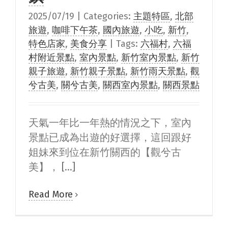
2025/07/19
|
Categories:
主題特區
,
北部
旅遊
,
咖啡下午茶
,
國內旅遊
,
小吃
,
新竹
,
特色店家
,
美食分享
|
Tags:
六福村
,
六福
村附近景點
,
室內景點
,
新竹室內景點
,
新竹
親子旅遊
,
新竹親子景點
,
新竹雨天景點
,
觀
兮古美
,
關兮古美
,
關西室內景點
,
關西景點
天氣一年比一年熱的情況之下，室內
景點已成為出遊的好選擇，這回跟好
姐妹來到位在新竹關西的【觀兮古
美】， [...]
Read More