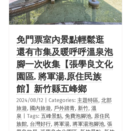
免門票室內景點輕鬆逛
還有市集及暖呼呼溫泉泡
腳一次收集【張學良文化
園區. 將軍湯.原住民族
館】新竹縣五峰鄉
2024/08/12
|
Categories:
主題特區
,
北部
旅遊
,
國內旅遊
,
戶外踏青
,
新竹
,
溫
泉
|
Tags:
五峰景點
,
免費泡腳池
,
原住民
族館
,
台灣好行
,
將軍湯
,
將軍湯泡腳池
,
張