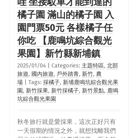
哇 坐接駁車才能到達的
橘子園 滿山的橘子園 入
園門票50元 各樣橘子任
你吃 【鹿鳴坑綜合觀光
果園】新竹縣新埔鎮
2025/01/04
|
Categories:
主題特區
,
北部
旅遊
,
國內旅遊
,
戶外踏青
,
新竹
,
農
場
|
Tags:
採橘子
,
新埔鹿鳴坑綜合觀光果
園
,
新竹採果
,
新竹採橘子
,
新竹景點
,
鹿鳴
坑綜合觀光果園
秋冬旅行就是愛採果，這次正好只有
一天假期的情況之外，就想找離我們