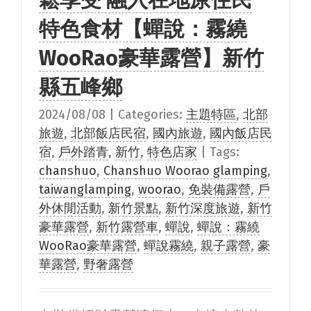
特色食材【蟬說：霧繞
WooRao豪華露營】新竹
縣五峰鄉
2024/08/08
|
Categories:
主題特區
,
北部
旅遊
,
北部飯店民宿
,
國內旅遊
,
國內飯店民
宿
,
戶外踏青
,
新竹
,
特色店家
|
Tags:
chanshuo
,
Chanshuo Woorao glamping
,
taiwanglamping
,
woorao
,
免裝備露營
,
戶
外休閒活動
,
新竹景點
,
新竹深度旅遊
,
新竹
豪華露營
,
新竹露營車
,
蟬說
,
蟬說：霧繞
WooRao豪華露營
,
蟬說霧繞
,
親子露營
,
豪
華露營
,
野奢露營