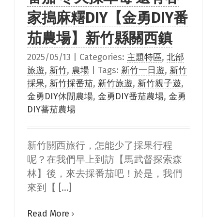
家搗麻糬DIY【金勇DIY番
茄農場】新竹縣關西鎮
2025/05/13
|
Categories:
主題特區
,
北部
旅遊
,
新竹
,
農場
|
Tags:
新竹一日遊
,
新竹
採果
,
新竹採番茄
,
新竹旅遊
,
新竹親子遊
,
金勇DIY休閒農場
,
金勇DIY番茄農場
,
金勇
DIY蕃茄農場
新竹關西旅行，怎能少了採果行程
呢？在我們早上到訪【馬武督探索森
林】後，來去採番茄吧！於是，我們
來到【 [...]
Read More