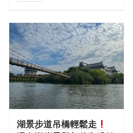
湖景步道吊橋輕鬆走