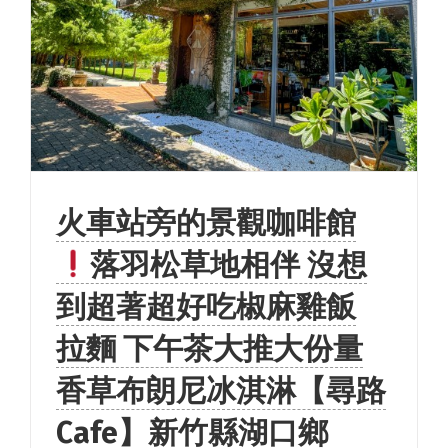
火車站旁的景觀咖啡館
落羽松草地相伴 沒想
到超著超好吃椒麻雞飯
拉麵 下午茶大推大份量
香草布朗尼冰淇淋【尋路
Cafe】新竹縣湖口鄉