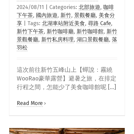
2024/08/11
|
Categories:
北部旅遊
,
咖啡
下午茶
,
國內旅遊
,
新竹
,
景觀餐廳
,
美食分
享
|
Tags:
北湖車站附近美食
,
尋路 Cafe
,
新竹下午茶
,
新竹咖啡廳
,
新竹咖啡館
,
新竹
景觀餐廳
,
新竹私房料理
,
湖口景觀餐廳
,
落
羽松
這次前往新竹五峰山上【蟬說：霧繞
WooRao豪華露營】避暑之旅，在排定
行程之間，怎能少了美食咖啡館呢 [...]
Read More