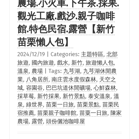
農場.小火車.下午茶.採果.
觀光工廠.戲沙.親子咖啡
館.特色民宿.露營【新竹
苗栗懶人包】
2024/12/19
|
Categories:
主題特區
,
北部
旅遊
,
國內旅遊
,
戲水
,
新竹
,
旅遊懶人包
,
溫泉
,
農場
|
Tags:
九芎湖
,
九芎湖休閒農
業
,
八角居所
,
南庄雲水度假森林
,
天空之
城
,
容園谷
,
巴巴坑道休閒礦場
,
心鮮森林
,
採草莓
,
新竹採果
,
新竹景點
,
泰安溫泉
,
溫
泉
,
綠世界
,
苗栗一日旅
,
苗栗景點
,
苗栗民
宿推薦
,
苗栗親子咖啡館
,
苗粟一日旅
,
陳家
農場
,
露營
,
頭份儷池咖啡屋