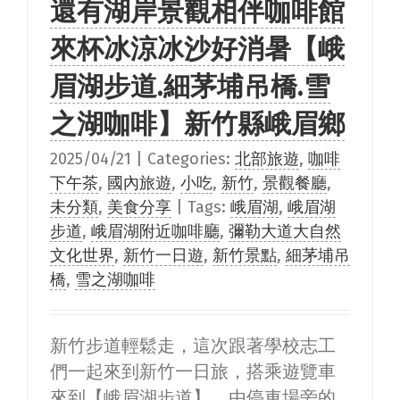
還有湖岸景觀相伴咖啡館
來杯冰涼冰沙好消暑【峨
眉湖步道.細茅埔吊橋.雪
之湖咖啡】新竹縣峨眉鄉
2025/04/21
|
Categories:
北部旅遊
,
咖啡
下午茶
,
國內旅遊
,
小吃
,
新竹
,
景觀餐廳
,
未分類
,
美食分享
|
Tags:
峨眉湖
,
峨眉湖
步道
,
峨眉湖附近咖啡廳
,
彌勒大道大自然
文化世界
,
新竹一日遊
,
新竹景點
,
細茅埔吊
橋
,
雪之湖咖啡
新竹步道輕鬆走，這次跟著學校志工
們一起來到新竹一日旅，搭乘遊覽車
來到【峨眉湖步道】，由停車場旁的