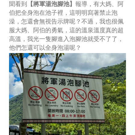
聞看到
【將軍湯泡腳池】
報導，有大媽、阿
伯把全身泡在池子裡，這明明寫著禁止泡
澡，怎還會無視告示牌呢？不過，我也很佩
服大媽、阿伯的勇氣，這的溫泉溫度真的超
高溫，我光一隻腳進入泡腳池就受不了了，
他們怎還可以全身泡湯呢？