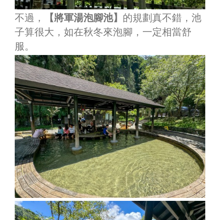
不過，
【將軍湯泡腳池】
的規劃真不錯，池
子算很大，如在秋冬來泡腳，一定相當舒
服。