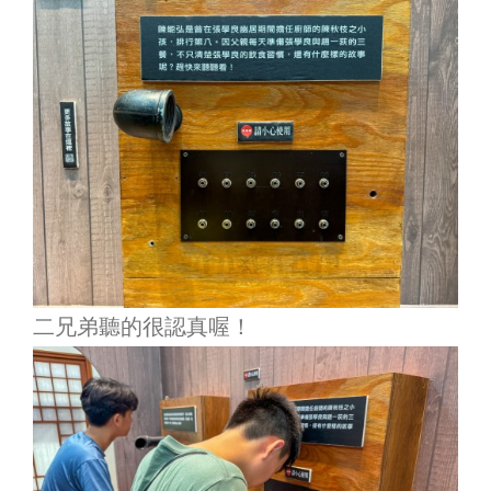
二兄弟聽的很認真喔！