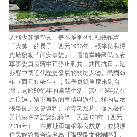
人稱少帥張學良，是奉系軍閥領袖張作霖
「大帥」的長子。西元1936年，張學良和楊
虎城發動「西安事變」，逼迫當時國民政府
軍事委員長蔣中正停止剿共、共同抗日，是
影響中國近代歷史發展的關鍵人物。民國35
年（西元1946年），張學良從重慶來到台
灣，開始50餘年的幽禁生活，其中13年是在
此度過，留下無數的事蹟與過往。館內展示
張學良的文史資料、珍貴老照片、個人著作
與清泉耆老訪談紀錄等。民國103年（西元
2014年），在原址重建張學良故居，並與原
住民族館整合命名為
【張學良文化園區】
。