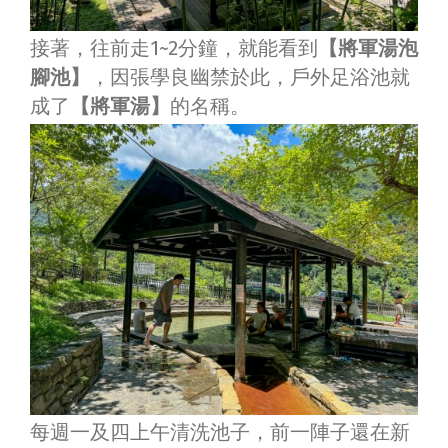
接著，往前走1~2分鐘，就能看到
【將軍湯泡
腳池】
，因張學良幽禁於此，戶外足浴池就
成了
【將軍湯】
的名稱。
每週一及四上午清洗池子，前一陣子還在新