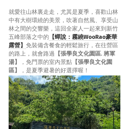
就愛往山林裏走走，尤其是夏季，喜歡山林
中有大樹環繞的美景，吹著自然風、享受山
林之間的交響樂，這回全家人一起來到新竹
五峰部落之中的
【蟬說：霧繞WooRao豪華
露營】
免裝備含餐食的輕鬆旅行，在往營區
的路上，就會路過
【張學良文化園區. 將軍
湯】
，免門票的室內景點
【張學良文化園
區】
，是夏季避暑的好選擇喔！