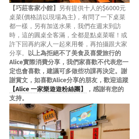
【巧莊客家小館】
另有提供十人的$6000元
桌菜(價格請以現場為主)，有問了一下桌菜
都一樣，另有加送水果，我們在週末到訪
時，這的圓桌全客滿，全都是點桌菜喔！或
許下回再約家人一起來用餐，再拍攝跟大家
分享。
以上為拒絕不了美食及喜愛旅行的
Alice實際消費分享，我們家喜歡不代表您一
定也會喜歡，建議可多做些功課再決定。謝
謝賞文，如喜歡Alice分享的朋友，歡迎追蹤
【Alice 一家樂遊遊粉絲團】
，感謝有您的
支持。