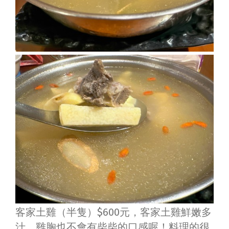
客家土雞（半隻）$600元，客家土雞鮮嫩多
汁，雞胸也不會有柴柴的口感喔！料理的很