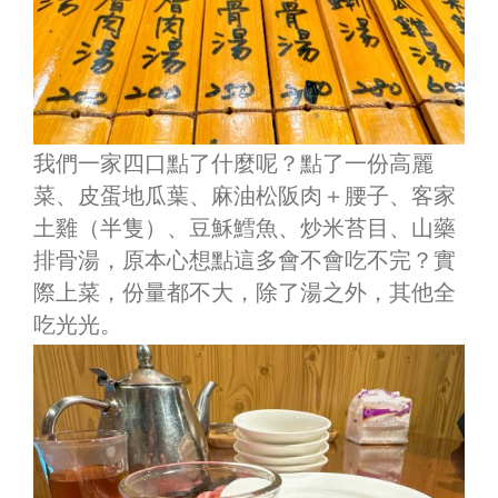
我們一家四口點了什麼呢？點了一份高麗
菜、皮蛋地瓜葉、麻油松阪肉＋腰子、客家
土雞（半隻）、豆穌鱈魚、炒米苔目、山藥
排骨湯，原本心想點這多會不會吃不完？實
際上菜，份量都不大，除了湯之外，其他全
吃光光。