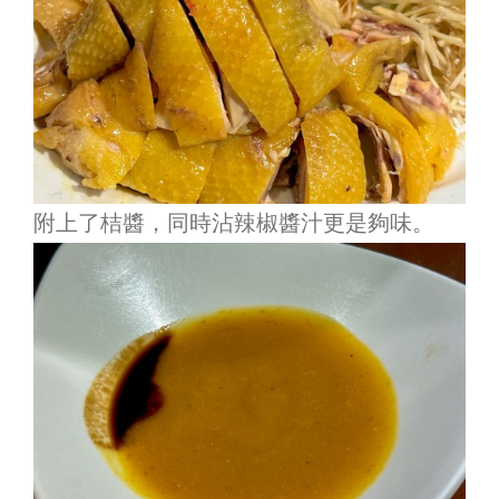
附上了桔醬，同時沾辣椒醬汁更是夠味。