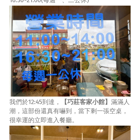
16:30~21:00(每週一、二公休)
我們於12:45到達，
【巧莊客家小館】
滿滿人
潮，這部份還真有嚇到，當下剩一張空桌，
很幸運的立即進入餐廳。