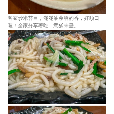
客家炒米苔目，滿滿油蔥酥的香，好順口
喔！全家分享著吃，意猶未盡。