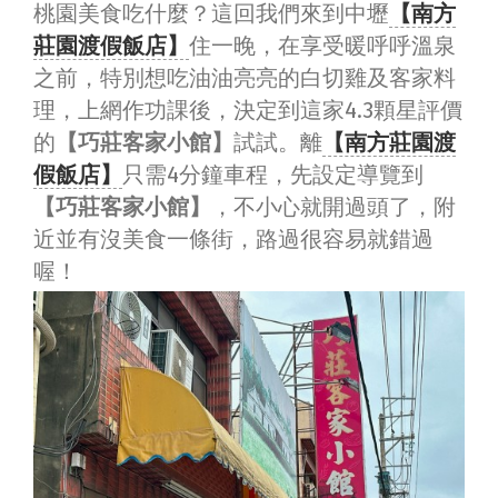
桃園美食吃什麼？這回我們來到中壢
【南方
莊園渡假飯店】
住一晚，在享受暖呼呼溫泉
之前，特別想吃油油亮亮的白切雞及客家料
理，上網作功課後，決定到這家4.3顆星評價
的
【巧莊客家小館】
試試。離
【南方莊園渡
假飯店】
只需4分鐘車程，先設定導覽到
【巧莊客家小館】
，不小心就開過頭了，附
近並有沒美食一條街，路過很容易就錯過
喔！