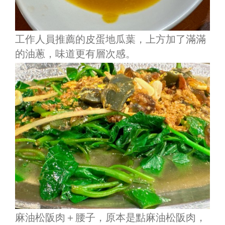
工作人員推薦的皮蛋地瓜葉，上方加了滿滿
的油蔥，味道更有層次感。
麻油松阪肉＋腰子，原本是點麻油松阪肉，