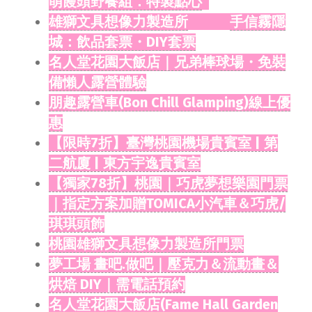
萌饅頭野餐組．特製點心
雄獅文具想像力製造所
手信霧隱
城：飲品套票・DIY套票
名人堂花園大飯店｜兄弟棒球場・免裝
備懶人露營體驗
朋趣露營車(Bon Chill Glamping)線上優
惠
【限時7折】臺灣桃園機場貴賓室 | 第
二航廈 | 東方宇逸貴賓室
【獨家78折】桃園｜巧虎夢想樂園門票
｜指定方案加贈TOMICA小汽車＆巧虎/
琪琪頭飾
桃園雄獅文具想像力製造所門票
夢工場 畫吧.做吧｜壓克力＆流動畫＆
烘焙 DIY｜需電話預約
名人堂花園大飯店(Fame Hall Garden