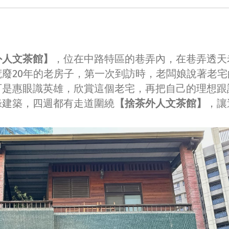
外人文茶館】
，位在中路特區的巷弄內，在巷弄透天
廢20年的老房子，第一次到訪時，老闆娘說著老宅
可是惠眼識英雄，欣賞這個老宅，再把自己的理想跟
綠建築，四週都有走道圍繞
【捨茶外人文茶館】
，讓