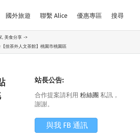
國外旅遊
聯繫 Alice
優惠專區
搜尋
家
,
美食分享
->
坐台【捨茶外人文茶館】桃園市桃園區
站長公告:
點
桃
合作提案請利用
粉絲團
私訊，
謝謝。
與我 FB 通訊