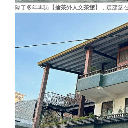
隔了多年再訪
【捨茶外人文茶館】
，這建築