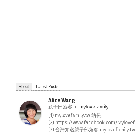
About
Latest Posts
Alice Wang
親子部落客
at
mylovefamily
(1) mylovefamily.tw 站長。
(2) https://www.facebook.com/Myl
(3) 台灣知名親子部落客 mylovefamily.