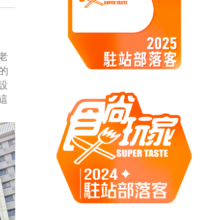
老
的
設
這