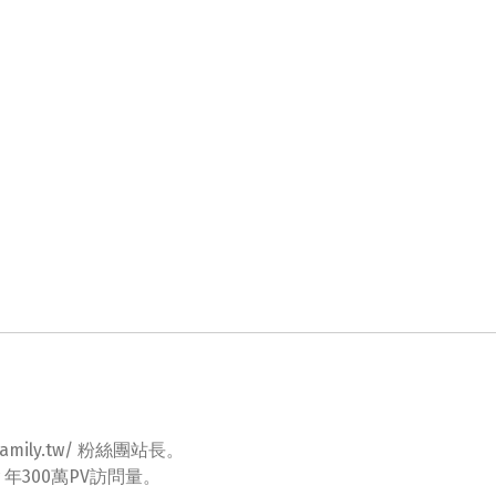
ovefamily.tw/ 粉絲團站長。
tw 年300萬PV訪問量。