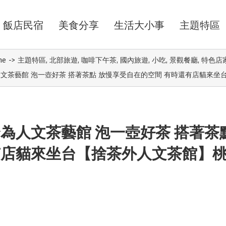
飯店民宿
美食分享
生活大小事
主題特區
me
->
主題特區
,
北部旅遊
,
咖啡下午茶
,
國內旅遊
,
小吃
,
景觀餐廳
,
特色店
文茶藝館 泡一壺好茶 搭著茶點 放慢享受自在的空間 有時還有店貓來
為人文茶藝館 泡一壺好茶 搭著茶
有店貓來坐台【捨茶外人文茶館】