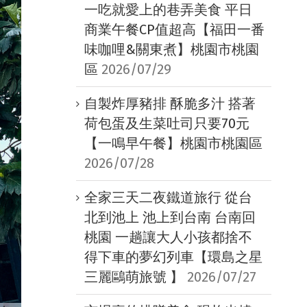
一吃就愛上的巷弄美食 平日
商業午餐CP值超高【福田一番
味咖哩&關東煮】桃園市桃園
區
2026/07/29
自製炸厚豬排 酥脆多汁 搭著
荷包蛋及生菜吐司只要70元
【一鳴早午餐】桃園市桃園區
2026/07/28
全家三天二夜鐵道旅行 從台
北到池上 池上到台南 台南回
桃園 一趟讓大人小孩都捨不
得下車的夢幻列車【環島之星
三麗鷗萌旅號 】
2026/07/27