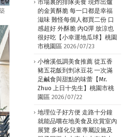
市場裏的排隊美食 現炸出爐
的金黃酥脆 每一口都是幸福
築
滋味 難怪每個人都買二份 口
感超好 外酥脆 內Q彈 放涼也
很好吃【小幸運地瓜球】桃園
市桃園區
2026/07/23
小檜溪低調美食推薦 從五香
豬五花飯到剉冰豆花 一次滿
足鹹食與甜點的味蕾【Mr.
Zhuo 上日十先生】桃園市桃
園區
2026/07/22
地理位子好方便 走路十分鐘
就能品嚐在地美食及欣賞室內
展覽 多樣化兒童專屬設施及