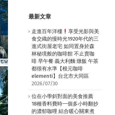
最新文章
走進百年洋樓
享受光影與美
食交織的慢時光1920年代的三
進式街屋老宅 如同置身於森
林秘境般的咖啡館 不止賣咖
啡 早午餐 義大利麵 燉飯 午茶
都很有水準【根元咖啡
elementi】台北市大同區
2026/07/30
位在小學斜對面的美食推薦
18種香料費時一個多小時翻抄
的濃郁咖哩 結合暖心關東煮