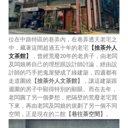
位在中路特區的巷弄內，在巷弄透天老宅之
中，藏著這間超過五十年的老宅
【捨茶外人
文茶館】
，曾經荒廢20年的老房子，由老闆
及闆娘將自己的理想跟設計師討論，經由設
計師的巧手把鬼屋變成了綠建築，四週都有
走道圍繞
【捨茶外人文茶館】
，讓這建築跟
週圍的房子中顯得特別的顯眼。而在去年，
老闆圓了另一個夢想，把隔壁的荒廢老宅買
下來，再由老闆及闆娘的規劃了另一個不同
空間，正是現在的二館
【巷往茶空間】
。