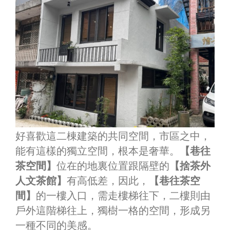
好喜歡這二棟建築的共同空間，市區之中，
能有這樣的獨立空間，根本是奢華。
【巷往
茶空間】
位在的地裏位置跟隔壁的
【捨茶外
人文茶館】
有高低差，因此，
【巷往茶空
間】
的一樓入口，需走樓梯往下，二樓則由
戶外這階梯往上，獨樹一格的空間，形成另
一種不同的美感。