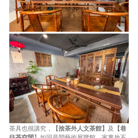
茶具也很講究，
【捨茶外人文茶館】
及
【巷
往茶空間
】如同是間藝術展覽館，家裏放不