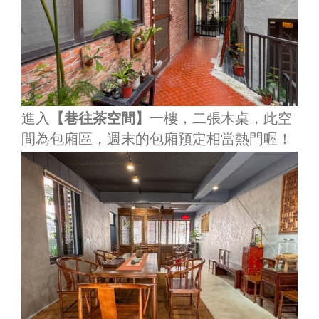
進入
【巷往茶空間】
一樓，二張木桌，此空
間為包廂區，週末的包廂預定相當熱門喔！