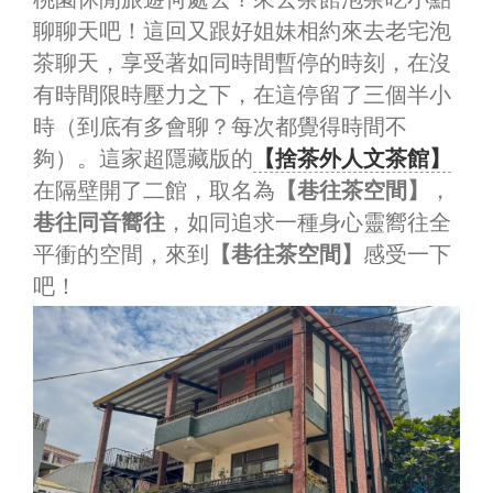
聊聊天吧！這回又跟好姐妹相約來去老宅泡
茶聊天，享受著如同時間暫停的時刻，在沒
有時間限時壓力之下，在這停留了三個半小
時（到底有多會聊？每次都覺得時間不
夠）。這家超隱藏版的
【捨茶外人文茶館】
在隔壁開了二館，取名為
【巷往茶空間】
，
巷往同音嚮往
，如同追求一種身心靈嚮往全
平衝的空間，來到
【巷往茶空間】
感受一下
吧！