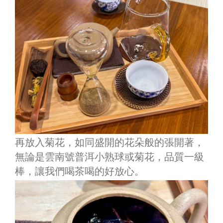
再放入菊花，如同盛開的花朵般的張開著，
無論是雲南號普洱小熟球或菊花，品質一級
棒，讓我們喝茶喝的好放心。