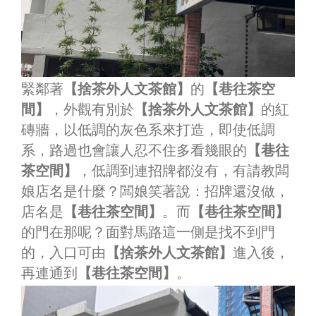
緊鄰著
【捨茶外人文茶館】
的
【巷往茶空
間】
，外觀有別於
【捨茶外人文茶館】
的紅
磚牆，以低調的灰色系來打造，即使低調
系，路過也會讓人忍不住多看幾眼的
【巷往
茶空間】
，低調到連招牌都沒有，有請教闆
娘店名是什麼？闆娘笑著說：招牌還沒做，
店名是
【巷往茶空間】
。而
【巷往茶空間】
的門在那呢？面對馬路這一側是找不到門
的，入口可由
【捨茶外人文茶館】
進入後，
再連通到
【巷往茶空間】
。