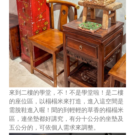
來到二樓的學堂，不！不是學堂啦！是二樓
的座位區，以榻榻米來打造，進入這空間是
需脫鞋進入喔！聞的到輕輕的草香的榻榻米
區，連坐墊都好講究，有分十公分的坐墊及
五公分的，可依個人需求來調整。