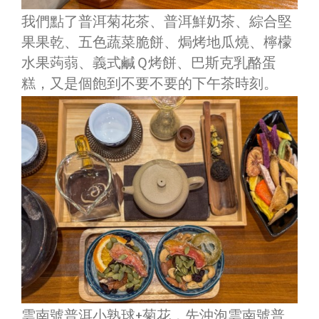
我們點了普洱菊花茶、普洱鮮奶茶、綜合堅
果果乾、五色蔬菜脆餅、焗烤地瓜燒、檸檬
水果蒟蒻、義式鹹Ｑ烤餅、巴斯克乳酪蛋
糕，又是個飽到不要不要的下午茶時刻。
雲南號普洱小熟球+菊花，先沖泡雲南號普