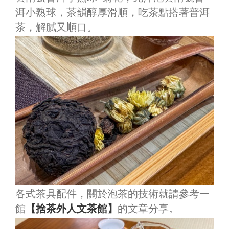
洱小熟球，茶韻醇厚滑順，吃茶點搭著普洱
茶，解膩又順口。
各式茶具配件，關於泡茶的技術就請參考一
館
【捨茶外人文茶館】
的文章分享。