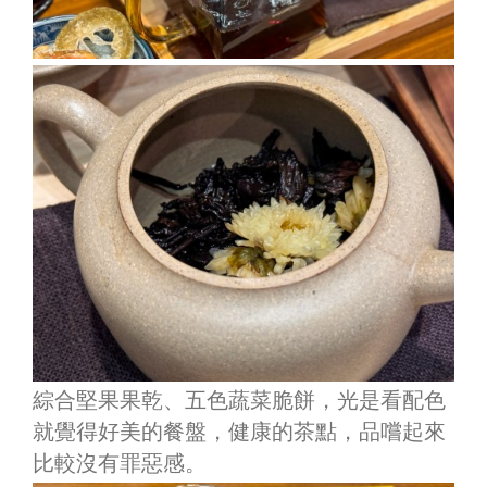
綜合堅果果乾、五色蔬菜脆餅，光是看配色
就覺得好美的餐盤，健康的茶點，品嚐起來
比較沒有罪惡感。