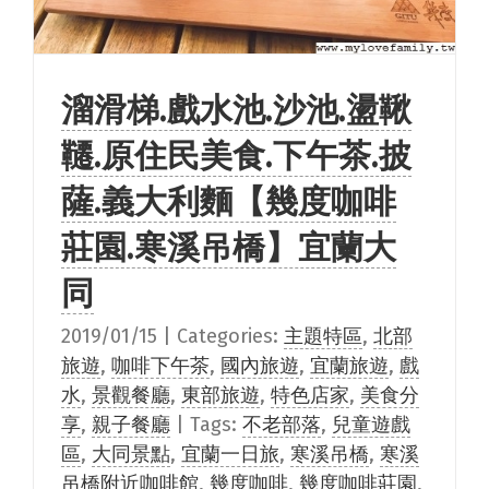
溜滑梯.戲水池.沙池.盪鞦
韆.原住民美食.下午茶.披
薩.義大利麵【幾度咖啡
莊園.寒溪吊橋】宜蘭大
同
2019/01/15
|
Categories:
主題特區
,
北部
旅遊
,
咖啡下午茶
,
國內旅遊
,
宜蘭旅遊
,
戲
水
,
景觀餐廳
,
東部旅遊
,
特色店家
,
美食分
享
,
親子餐廳
|
Tags:
不老部落
,
兒童遊戲
區
,
大同景點
,
宜蘭一日旅
,
寒溪吊橋
,
寒溪
吊橋附近咖啡館
,
幾度咖啡
,
幾度咖啡莊園
,