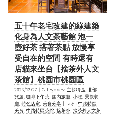
五十年老宅改建的綠建築
化身為人文茶藝館 泡一
壺好茶 搭著茶點 放慢享
受自在的空間 有時還有
店貓來坐台【捨茶外人文
茶館】桃園市桃園區
2023/12/27
|
Categories:
主題特區
,
北部
旅遊
,
咖啡下午茶
,
國內旅遊
,
小吃
,
景觀餐
廳
,
特色店家
,
美食分享
|
Tags:
中路特區
美食
,
中路特區茶館
,
捨茶外
,
捨茶外人文茶