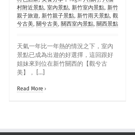
村附近景點
,
室內景點
,
新竹室內景點
,
新竹
親子旅遊
,
新竹親子景點
,
新竹雨天景點
,
觀
兮古美
,
關兮古美
,
關西室內景點
,
關西景點
天氣一年比一年熱的情況之下，室內
景點已成為出遊的好選擇，這回跟好
姐妹來到位在新竹關西的【觀兮古
美】， [...]
Read More