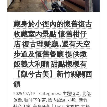
藏身於小徑內的懷舊復古
收藏室內景點 懷舊柑仔
店 復古理髮廳..還有天空
步道及懷舊餐廳 提供燉
飯義大利麵 甜點樣樣有
【觀兮古美】新竹縣關西
鎮
2025/07/19
|
Categories:
主題特區
,
北部
旅遊
,
咖啡下午茶
,
國內旅遊
,
小吃
,
新竹
,
特色店家
,
美食分享
|
Tags:
六福村
,
六福