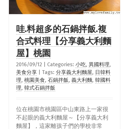
哇.料超多的石鍋拌飯.複
合式料理【分享義大利麵
屋】桃園
2016/09/12
|
Categories:
小吃
,
異國料理
,
美食分享
|
Tags:
分享義大利麵屋
,
日韓料
理
,
桃園美食
,
石鍋拌飯
,
義大利麵
,
韓國料
理
,
韓式石鍋拌飯
位在桃園市桃園區中山東路上一家很
不起眼的義大利麵屋～【分享義大利
麵屋】，這家離孩子們的學校非常