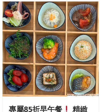
專屬85折早午餐
精緻