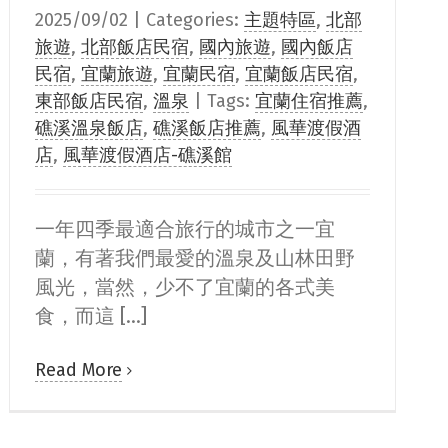
2025/09/02
|
Categories:
主題特區
,
北部
旅遊
,
北部飯店民宿
,
國內旅遊
,
國內飯店
民宿
,
宜蘭旅遊
,
宜蘭民宿
,
宜蘭飯店民宿
,
東部飯店民宿
,
溫泉
|
Tags:
宜蘭住宿推薦
,
礁溪溫泉飯店
,
礁溪飯店推薦
,
風華渡假酒
店
,
風華渡假酒店-礁溪館
一年四季最適合旅行的城市之一宜
蘭，有著我們最愛的溫泉及山林田野
風光，當然，少不了宜蘭的各式美
食，而這 [...]
Read More