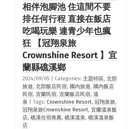
相伴泡腳池 住這間不要
排任何行程 直接在飯店
吃喝玩樂 連青少年也瘋
狂 【冠翔泉旅
Crownshine Resort 】宜
蘭縣礁溪鄉
2024/09/05
|
Categories:
主題特區
,
北部
旅遊
,
北部飯店民宿
,
國內旅遊
,
國內飯店
民宿
,
宜蘭民宿
,
宜蘭飯店民宿
,
溫
泉
|
Tags:
Crownshine Resort
,
冠翔泉旅
,
冠翔泉旅Crownshine Resort
,
宜蘭溫泉飯
店
,
礁溪住宿推薦
,
礁溪溫泉
,
礁溪溫泉飯
店