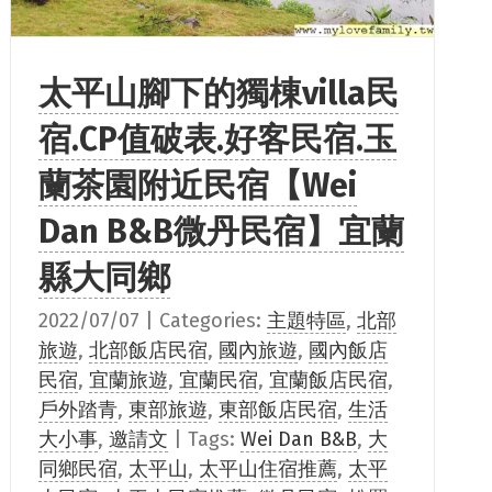
太平山腳下的獨棟villa民
宿.CP值破表.好客民宿.玉
蘭茶園附近民宿【Wei
Dan B&B微丹民宿】宜蘭
縣大同鄉
2022/07/07
|
Categories:
主題特區
,
北部
旅遊
,
北部飯店民宿
,
國內旅遊
,
國內飯店
民宿
,
宜蘭旅遊
,
宜蘭民宿
,
宜蘭飯店民宿
,
戶外踏青
,
東部旅遊
,
東部飯店民宿
,
生活
大小事
,
邀請文
|
Tags:
Wei Dan B&B
,
大
同鄉民宿
,
太平山
,
太平山住宿推薦
,
太平