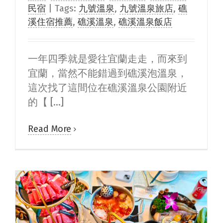
民宿
|
Tags:
九號溫泉
,
九號溫泉旅店
,
礁
溪住宿推薦
,
礁溪溫泉
,
礁溪溫泉飯店
一年四季就是愛往宜蘭走走，而來到
宜蘭，當然不能錯過到礁溪泡溫泉，
這次找了這間位在礁溪溫泉公園附近
的【 [...]
Read More