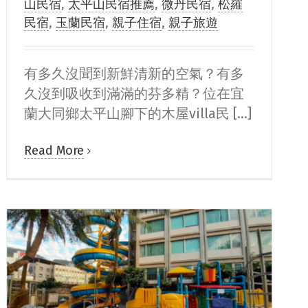
山民宿
,
太平山民宿推薦
,
微丹民宿
,
松羅
民宿
,
玉蘭民宿
,
親子住宿
,
親子旅遊
有多久沒聞到新鮮清新的空氣？有多
久沒到吸收到滿滿的芬多精？位在宜
蘭大同鄉太平山腳下的木屋villa民 [...]
Read More