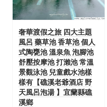
奢華渡假之旅 四大主題
風呂 藥草池 香草池 個人
式陶甕池 溫泉魚 泡腳池
舒壓按摩池 打瀨池 常溫
景觀泳池 兒童戲水池樣
樣有【礁溪老爺酒店 野
天風呂泡湯 】宜蘭縣礁
溪鄉