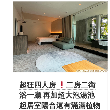
超狂四人房
二房二衛
浴一廳 再加超大泡湯池
起居室陽台還有滿滿植物