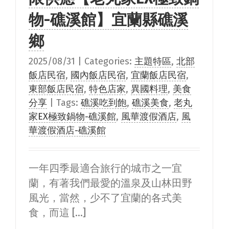
物-礁溪館】宜蘭縣礁溪
鄉
2025/08/31
|
Categories:
主題特區
,
北部
飯店民宿
,
國內飯店民宿
,
宜蘭飯店民宿
,
東部飯店民宿
,
特色店家
,
異國料理
,
美食
分享
|
Tags:
礁溪吃到飽
,
礁溪美食
,
老丸
家EX極致鍋物-礁溪館
,
風華渡假酒店
,
風
華渡假酒店-礁溪館
一年四季最適合旅行的城市之一宜
蘭，有著我們最愛的溫泉及山林田野
風光，當然，少不了宜蘭的各式美
食，而這 [...]