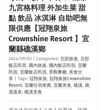
九宮格料理 外加生菜 甜
點 飲品 冰淇淋 自助吧無
限供應【冠翔泉旅
Crownshine Resort 】宜
蘭縣礁溪鄉
2024/09/03
|
Categories:
北部旅遊
,
北部
飯店民宿
,
國內旅遊
,
國內飯店民宿
,
宜蘭
民宿
,
宜蘭飯店民宿
,
景觀餐廳
,
美食分
享
|
Tags:
冠翔泉旅
,
冠翔泉旅Crownshine
Resort
,
宜蘭住宿推薦
,
宜蘭美食
,
礁溪
,
礁
溪溫泉
,
礁溪美食