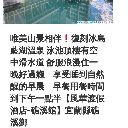
唯美山景相伴
復刻冰島
藍湖溫泉 泳池頂樓有空
中滑水道 舒服浪漫住一
晚好過癮 享受睡到自然
醒的早晨 早餐用餐時間
到下午一點半【風華渡假
酒店-礁溪館】宜蘭縣礁
溪鄉