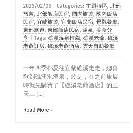
2026/02/06
|
Categories:
主題特區
,
北部
旅遊
,
北部飯店民宿
,
國內旅遊
,
國內飯店
民宿
,
宜蘭旅遊
,
宜蘭飯店民宿
,
景觀餐廳
,
東部旅遊
,
東部飯店民宿
,
溫泉
,
美食分
享
|
Tags:
礁溪溫泉推薦
,
礁溪老爺
,
礁溪
老爺訂房
,
礁溪老爺酒店
,
雲天自助餐廳
一年四季都愛往宜蘭礁溪走走，總喜
歡到礁溪泡溫泉，於是，在之前旅展
時就先購買了【礁溪老爺酒店】的三
天二 [...]
Read More