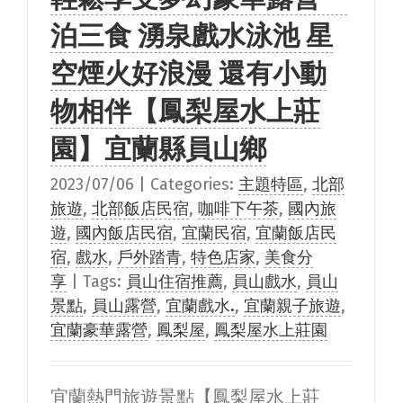
泊三食 湧泉戲水泳池 星
空煙火好浪漫 還有小動
物相伴【鳳梨屋水上莊
園】宜蘭縣員山鄉
2023/07/06
|
Categories:
主題特區
,
北部
旅遊
,
北部飯店民宿
,
咖啡下午茶
,
國內旅
遊
,
國內飯店民宿
,
宜蘭民宿
,
宜蘭飯店民
宿
,
戲水
,
戶外踏青
,
特色店家
,
美食分
享
|
Tags:
員山住宿推薦
,
員山戲水
,
員山
景點
,
員山露營
,
宜蘭戲水.
,
宜蘭親子旅遊
,
宜蘭豪華露營
,
鳳梨屋
,
鳳梨屋水上莊園
宜蘭熱門旅遊景點【鳳梨屋水上莊