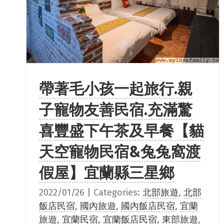
帶著毛小孩一起旅行.親
子寵物友善民宿.充滿驚
喜豐盛下午茶及早餐【貓
天空寵物民宿&兔兔窩渡
假屋】宜蘭縣三星鄉
2022/01/26
|
Categories:
北部旅遊
,
北部
飯店民宿
,
國內旅遊
,
國內飯店民宿
,
宜蘭
旅遊
,
宜蘭民宿
,
宜蘭飯店民宿
,
東部旅遊
,