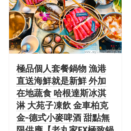
極品個人套餐鍋物 漁港
直送海鮮就是新鮮 外加
在地蔬食 哈根達斯冰淇
淋 大苑子凍飲 金車柏克
金-德式小麥啤酒 甜點無
限供應【老丸家EX極致鍋