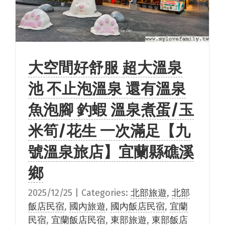
大空間好舒服 超大溫泉
池 不止泡溫泉 還有溫泉
魚泡腳 釣蝦 溫泉煮蛋/玉
米筍/花生 一次滿足【九
號溫泉旅店】宜蘭縣礁溪
鄉
2025/12/25
|
Categories:
北部旅遊
,
北部
飯店民宿
,
國內旅遊
,
國內飯店民宿
,
宜蘭
民宿
,
宜蘭飯店民宿
,
東部旅遊
,
東部飯店