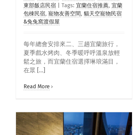
東部飯店民宿
|
Tags:
宜蘭住宿推薦
,
宜蘭
包棟民宿
,
寵物友善空間
,
貓天空寵物民宿
&兔兔窩渡假屋
每年總會安排來二、三趟宜蘭旅行，
夏季戲水烤肉、冬季暖呼呼溫泉放輕
鬆之旅，而宜蘭住宿選擇琳琅滿目，
在眾 [...]
Read More