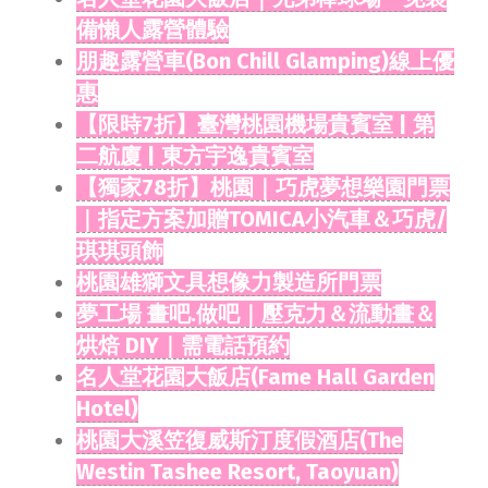
備懶人露營體驗
朋趣露營車(Bon Chill Glamping)線上優
惠
【限時7折】臺灣桃園機場貴賓室 | 第
二航廈 | 東方宇逸貴賓室
【獨家78折】桃園｜巧虎夢想樂園門票
｜指定方案加贈TOMICA小汽車＆巧虎/
琪琪頭飾
桃園雄獅文具想像力製造所門票
夢工場 畫吧.做吧｜壓克力＆流動畫＆
烘焙 DIY｜需電話預約
名人堂花園大飯店(Fame Hall Garden
Hotel)
桃園大溪笠復威斯汀度假酒店(The
Westin Tashee Resort, Taoyuan)