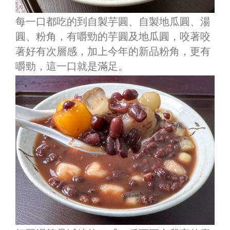
每一口都吃的到自製芋圓、自製地瓜圓、湯
圓、粉角，有嚼勁的芋圓及地瓜圓，咬著咬
著好有次層感，加上今年的新品粉角，更有
嚼勁，這一口就是滿足。