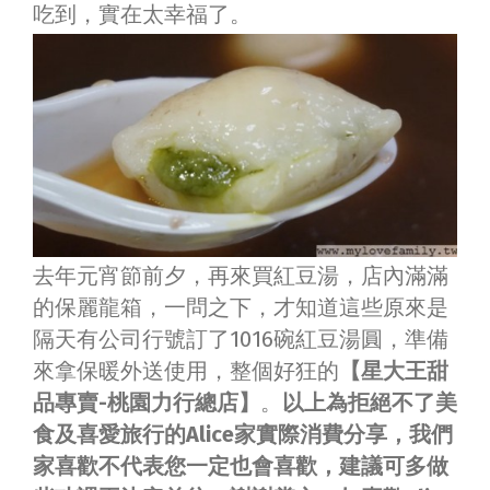
吃到，實在太幸福了。
去年元宵節前夕，再來買紅豆湯，店內滿滿
的保麗龍箱，一問之下，才知道這些原來是
隔天有公司行號訂了1016碗紅豆湯圓，準備
來拿保暖外送使用，整個好狂的
【星大王甜
品專賣-桃園力行總店】
。
以上為拒絕不了美
食及喜愛旅行的Alice家實際消費分享，我們
家喜歡不代表您一定也會喜歡，建議可多做