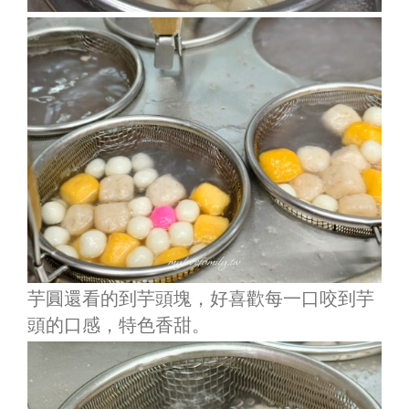
芋圓還看的到芋頭塊，好喜歡每一口咬到芋
頭的口感，特色香甜。