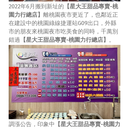
2022年6月搬到新址的
【星大王甜品專賣-桃
園力行總店】
離桃園夜市更近了，也鄰近正
在建設中的桃園綠線捷運站G09出口，外縣
市的朋友來桃園夜市吃美食的同時，千萬別
錯過
【星大王甜品專賣-桃園力行總店】
。
調漲公告，印象中
【星大王甜品專賣-桃園力