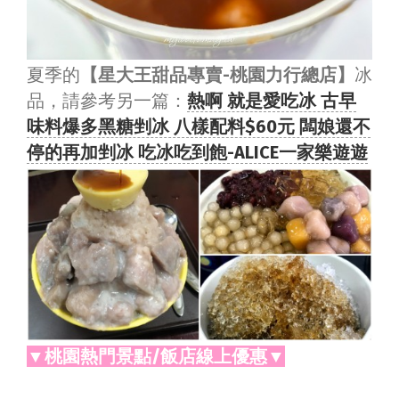
夏季的
【星大王甜品專賣-桃園力行總店】
冰
品，請參考另一篇：
熱啊 就是愛吃冰 古早
味料爆多黑糖剉冰 八樣配料$60元 闆娘還不
停的再加剉冰 吃冰吃到飽-ALICE一家樂遊遊
▼桃園熱門景點/飯店線上優惠▼