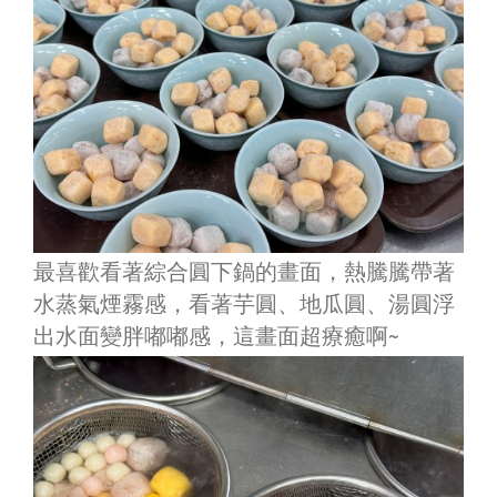
最喜歡看著綜合圓下鍋的畫面，熱騰騰帶著
水蒸氣煙霧感，看著芋圓、地瓜圓、湯圓浮
出水面變胖嘟嘟感，這畫面超療癒啊~