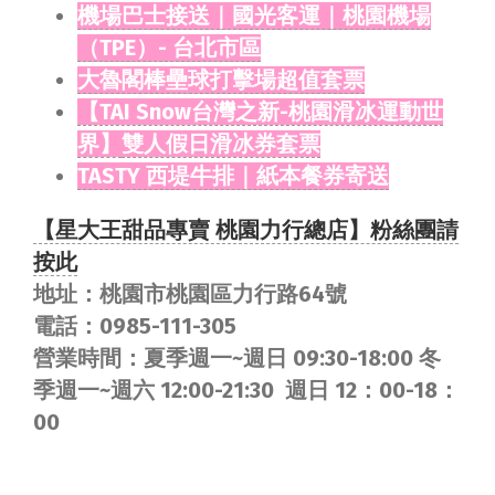
機場巴士接送｜國光客運｜桃園機場
（TPE）- 台北市區
大魯閣棒壘球打擊場超值套票
【TAI Snow台灣之新-桃園滑冰運動世
界】
雙人假日滑冰券套票
TASTY 西堤牛排｜紙本餐券寄送
【星大王甜品專賣 桃園力行總店】粉絲團請
按此
地址：桃園市桃園區力行路64號
電話：0985-111-305
營業時間：夏季週一~週日 09:30-18:00 冬
季週一~週六 12:00-21:30 週日 12：00-18：
00