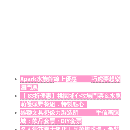
Xpark水族館
線上優惠
巧虎夢想樂
園門票
【 83折優惠】桃園埔心牧場門票＆水豚
萌饅頭野餐組．特製點心
雄獅文具想像力製造所
手信霧隱
城：飲品套票・DIY套票
名人堂花園大飯店｜兄弟棒球場・免裝