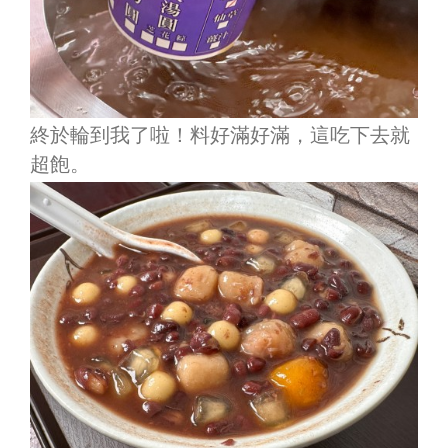
終於輪到我了啦！料好滿好滿，這吃下去就
超飽。