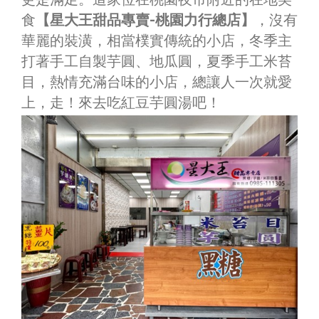
食
【星大王甜品專賣-桃園力行總店】
，沒有
華麗的裝潢，相當樸實傳統的小店，冬季主
打著手工自製芋圓、地瓜圓，夏季手工米苔
目，熱情充滿台味的小店，總讓人一次就愛
上，走！來去吃紅豆芋圓湯吧！