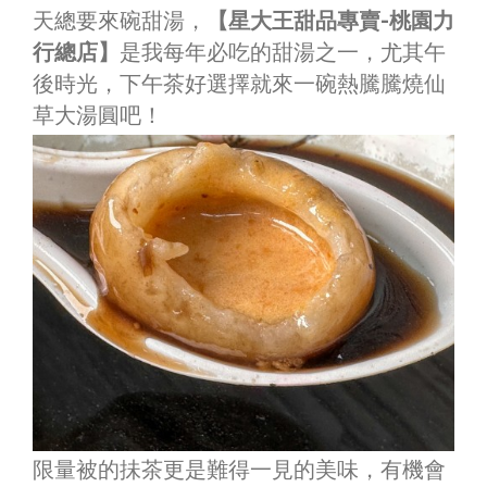
天總要來碗甜湯，
【星大王甜品專賣-桃園力
行總店】
是我每年必吃的甜湯之一，尤其午
後時光，下午茶好選擇就來一碗熱騰騰燒仙
草大湯圓吧！
限量被的抺茶更是難得一見的美味，有機會