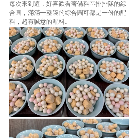
每次來到這，好喜歡看著備料區排排隊的綜
合圓，滿滿一整碗的綜合圓可都是一份的配
料，超有誠意的配料。