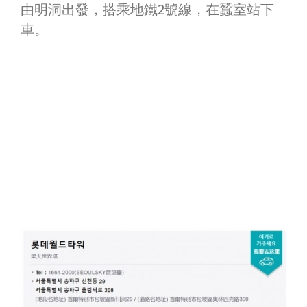
由明洞出發，搭乘地鐵2號線，在蠶室站下
車。