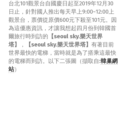
台北101觀景台自國慶日起至2019年12月30
日止，針對國人推出每天早上9:00~12:00上
觀景台，票價從原價600元下殺至101元。因
為這優惠資訊，才讓我想起四月份到韓國首
爾旅行時到訪的
【seoul sky.樂天世界
塔】
，
【seoul sky.樂天世界塔】
有著目前
世界最快的電梯，當時就是為了搭乘這最快
的電梯而到訪。以下二張圖（擷取自
:
韓巢網
站
）