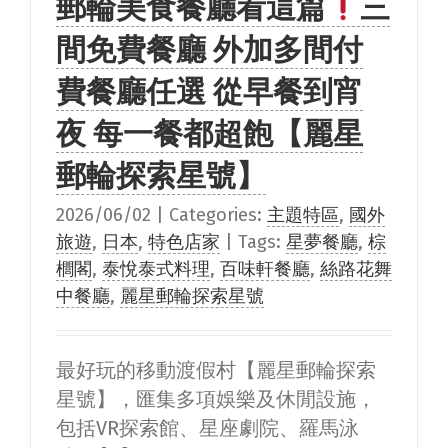
郵輪美食餐廳看這篇
三
間免費餐廳 外加多間付
費餐廳任選 從早餐到宵
夜 每一餐都超飽【麗星
郵輪探索星號】
2026/06/02
|
Categories:
主題特區
,
國外
旅遊
,
日本
,
特色店家
|
Tags:
星夢餐廳
,
棕
櫚閣
,
泰悅泰式料理
,
百味軒餐廳
,
絲路花舞
中餐廳
,
麗星郵輪探索星號
最好玩的移動渡假村【麗星郵輪探索
星號】，匯集多項娛樂及休閒設施，
包括VR探索館、星座劇院、羅馬泳