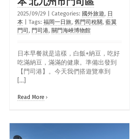
本 北九州市門司區
2025/09/29
|
Categories:
國外旅遊
,
日
本
|
Tags:
福岡一日旅
,
舊門司稅關
,
藍翼
門司
,
門司港
,
關門海峽博物館
日本早餐就是這樣，白飯+納豆，吃好
吃滿納豆，滿滿的健康。準備出發到
【門司港】。今天我們搭遊覽車到
[...]
Read More