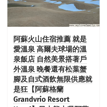
阿蘇火山住宿推薦 就是
愛溫泉 高爾夫球場的溫
泉飯店 自然美景搭著戶
外溫泉 晚餐還有松葉蟹
腳及自式酒飲無限供應就
是狂【阿蘇格蘭
Grandvrio Resort