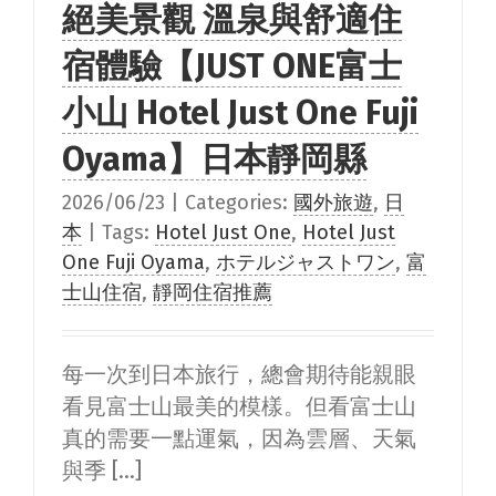
絕美景觀 溫泉與舒適住
宿體驗【JUST ONE富士
小山 Hotel Just One Fuji
Oyama】日本靜岡縣
2026/06/23
|
Categories:
國外旅遊
,
日
本
|
Tags:
Hotel Just One
,
Hotel Just
One Fuji Oyama
,
ホテルジャストワン
,
富
士山住宿
,
靜岡住宿推薦
每一次到日本旅行，總會期待能親眼
看見富士山最美的模樣。但看富士山
真的需要一點運氣，因為雲層、天氣
與季 [...]