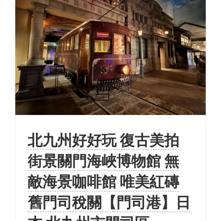
北九州好好玩 復古美拍
街景關門海峽博物館 無
敵海景咖啡館 唯美紅磚
舊門司稅關【門司港】日