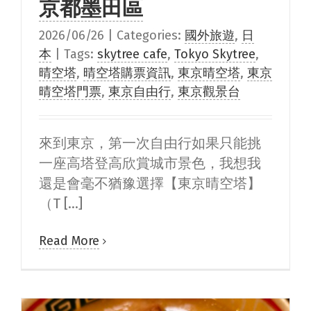
京都墨田區
2026/06/26
|
Categories:
國外旅遊
,
日
本
|
Tags:
skytree cafe
,
Tokyo Skytree
,
晴空塔
,
晴空塔購票資訊
,
東京晴空塔
,
東京
晴空塔門票
,
東京自由行
,
東京觀景台
來到東京，第一次自由行如果只能挑
一座高塔登高欣賞城市景色，我想我
還是會毫不猶豫選擇【東京晴空塔】
（T [...]
Read More