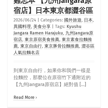
難忘本 【九州Jangara原
宿店】日本東京都澀谷區
2026/06/24
|
Categories:
國外旅遊
,
日本
,
異國料理
,
美食分享
|
Tags:
Kyushu
Jangara Ramen Harajuku
,
九州Jangara原
宿店
,
東京原宿美食推薦
,
東京素食拉麵推
薦
,
東京自由行
,
東京豚骨拉麵推薦
,
澀谷區
人氣拉麵名店
到東京自由行，如果你和我們一樣是
拉麵控，那麼位在原宿竹下通附近的
【九州Jangara原宿店】絕對值 [...]
Read More