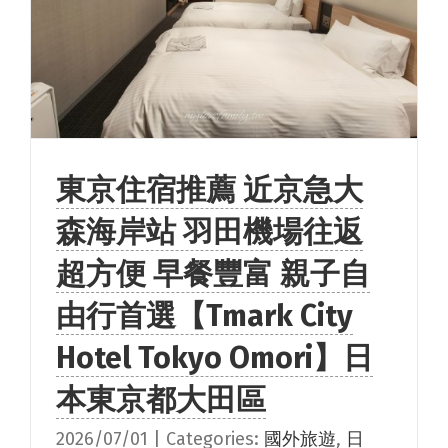
東京住宿推薦 近京急大
森海岸站 羽田機場往返
超方便 早餐豐富 親子自
由行首選【Tmark City
Hotel Tokyo Omori】日
本東京都大田區
2026/07/01
|
Categories:
國外旅遊
,
日