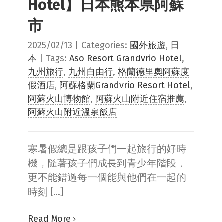
Hotel】日本熊本県阿蘇
市
2025/02/13
|
Categories:
國外旅遊
,
日
本
|
Tags:
Aso Resort Grandvrio Hotel
,
九州旅行
,
九州自由行
,
格蘭德里奧阿蘇度
假酒店
,
阿蘇格蘭Grandvrio Resort Hotel
,
阿蘇火山博物館
,
阿蘇火山附近住宿推薦
,
阿蘇火山附近溫泉飯店
寒暑假總是跟孩子們一起旅行的好時
機，隨著孩子們成長到青少年階段，
更不能錯過每一個能與他們在一起的
時刻 [...]
Read More