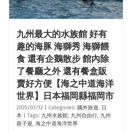
九州最大的水族館 好有
趣的海豚 海獅秀 海獅餵
食 還有企鵝散步 館內除
了餐廳之外 還有餐盒販
賣好方便【海之中道海洋
世界】日本福岡縣福岡市
2025/03/12
|
Categories:
國外旅遊
,
日
本
|
Tags:
九州水族館
,
九州自由行
,
九州
親子遊
,
海之中道海洋世界