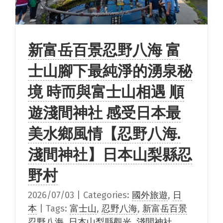
新富岳百景忍野八海 富
士山腳下最純淨的湧泉秘
境 時而與富士山相遇 順
遊淺間神社 感受日本最
美水鄉風情【忍野八海.
淺間神社】日本山梨縣忍
野村
2026/07/03
|
Categories:
國外旅遊
,
日
本
|
Tags:
富士山
,
忍野八海
,
新富岳百景
忍野八海
,
日本山梨縣觀光
,
淺間神社