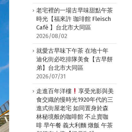
老宅裡的一場古早味甜點午茶
時光【福來許 珈琲館 Fleisch
Café 】台北市大同區
2026/08/02
就愛古早味下午茶 在地十年
迪化街必吃排隊美食【古早餅
弟】台北市大同區
2026/07/31
走進百年洋樓
享受光影與美
食交織的慢時光1920年代的三
進式街屋老宅 如同置身於森
林秘境般的咖啡館 不止賣咖
啡 早午餐 義大利麵 燉飯 午茶