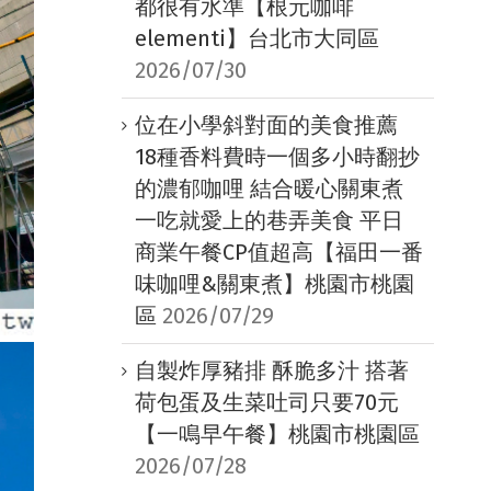
都很有水準【根元咖啡
elementi】台北市大同區
2026/07/30
位在小學斜對面的美食推薦
18種香料費時一個多小時翻抄
的濃郁咖哩 結合暖心關東煮
一吃就愛上的巷弄美食 平日
商業午餐CP值超高【福田一番
味咖哩&關東煮】桃園市桃園
區
2026/07/29
自製炸厚豬排 酥脆多汁 搭著
荷包蛋及生菜吐司只要70元
【一鳴早午餐】桃園市桃園區
2026/07/28