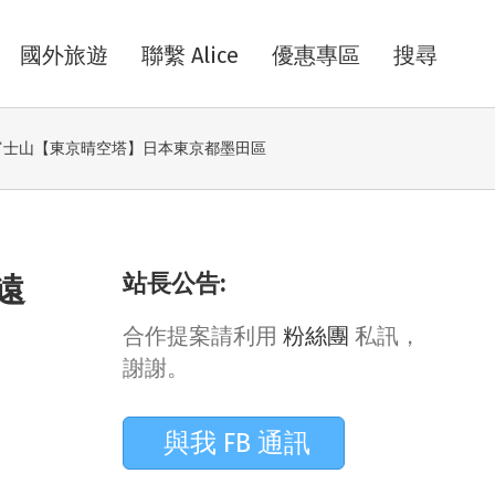
國外旅遊
聯繫 Alice
優惠專區
搜尋
眺富士山【東京晴空塔】日本東京都墨田區
站長公告:
遠
合作提案請利用
粉絲團
私訊，
謝謝。
與我 FB 通訊