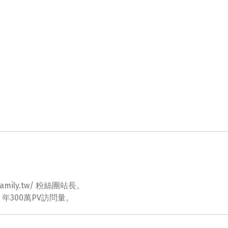
ovefamily.tw/ 粉絲團站長。
tw 年300萬PV訪問量。