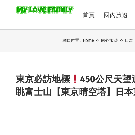
首頁
國內旅遊
網頁位置 :
Home
->
國外旅遊
->
日本
東京必訪地標
450公尺天望
眺富士山【東京晴空塔】日本