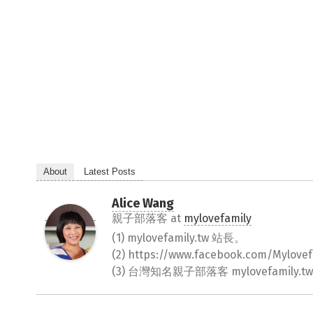
About
Latest Posts
Alice Wang
親子部落客
at
mylovefamily
(1) mylovefamily.tw 站長。
(2) https://www.facebook.com/Myl
(3) 台灣知名親子部落客 mylovefamily.