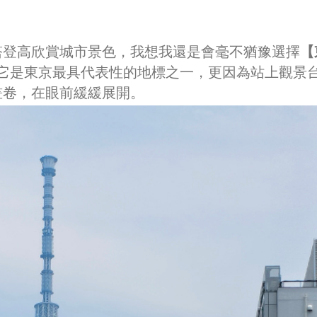
塔登高欣賞城市景色，我想我還是會毫不猶豫選擇
【
它是東京最具代表性的地標之一，更因為站上觀景
畫卷，在眼前緩緩展開。