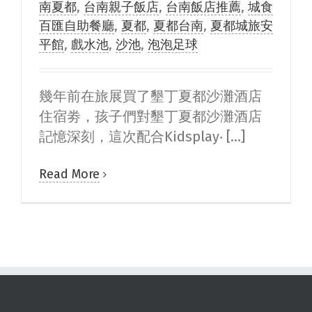
南夏都
,
台南親子飯店
,
台南飯店推薦
,
城食
百匯自助餐廳
,
夏都
,
夏都台南
,
夏都城旅安
平館
,
戲水池
,
沙池
,
泡泡足球
幾年前在旅展買了墾丁夏都沙灘酒店
住宿劵，孩子們對墾丁夏都沙灘酒店
記憶深刻，這次配合Kidsplay‧ [...]
Read More