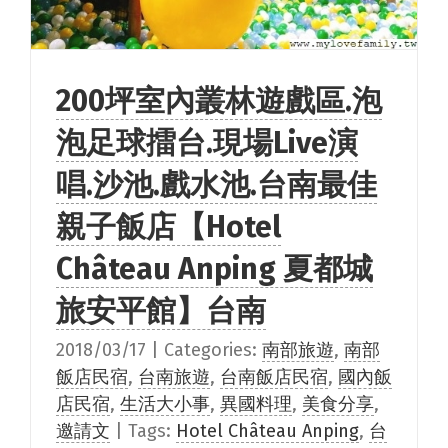
200坪室內叢林遊戲區.泡
泡足球擂台.現場Live演
唱.沙池.戲水池.台南最佳
親子飯店【Hotel
Château Anping 夏都城
旅安平館】台南
2018/03/17
|
Categories:
南部旅遊
,
南部
飯店民宿
,
台南旅遊
,
台南飯店民宿
,
國內飯
店民宿
,
生活大小事
,
異國料理
,
美食分享
,
邀請文
|
Tags:
Hotel Château Anping
,
台