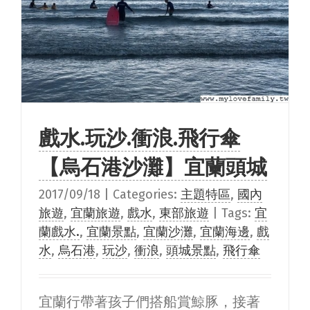
戲水.玩沙.衝浪.飛行傘
【烏石港沙灘】宜蘭頭城
2017/09/18
|
Categories:
主題特區
,
國內
旅遊
,
宜蘭旅遊
,
戲水
,
東部旅遊
|
Tags:
宜
蘭戲水.
,
宜蘭景點
,
宜蘭沙灘
,
宜蘭海邊
,
戲
水
,
烏石港
,
玩沙
,
衝浪
,
頭城景點
,
飛行傘
宜蘭行帶著孩子們搭船賞鯨豚，接著