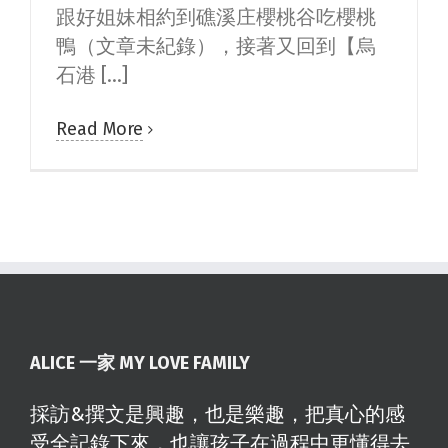
跟好姐妹相約到礁溪庄櫻桃谷吃櫻桃
鴨（文章未紀錄），接著又回到【烏
石港 [...]
Read More
ALICE 一家 MY LOVE FAMILY
採訪&撰文是興趣，也是樂趣，把真心的感
受全記錄下來，也讓孩子在過程中更懂得去