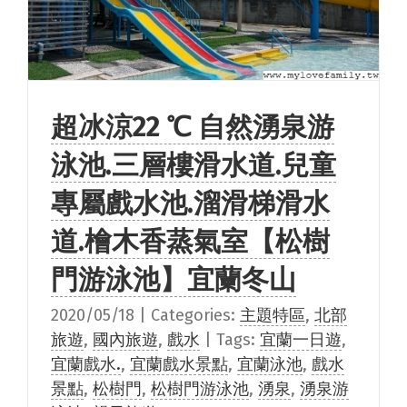
超冰涼22 ℃ 自然湧泉游
泳池.三層樓滑水道.兒童
專屬戲水池.溜滑梯滑水
道.檜木香蒸氣室【松樹
門游泳池】宜蘭冬山
2020/05/18
|
Categories:
主題特區
,
北部
旅遊
,
國內旅遊
,
戲水
|
Tags:
宜蘭一日遊
,
宜蘭戲水.
,
宜蘭戲水景點
,
宜蘭泳池
,
戲水
景點
,
松樹門
,
松樹門游泳池
,
湧泉
,
湧泉游