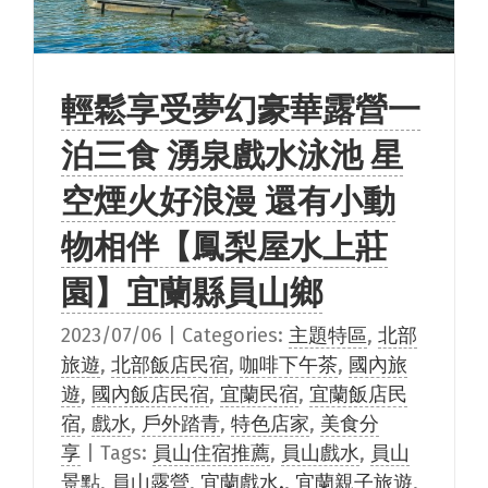
輕鬆享受夢幻豪華露營一
泊三食 湧泉戲水泳池 星
空煙火好浪漫 還有小動
物相伴【鳳梨屋水上莊
園】宜蘭縣員山鄉
2023/07/06
|
Categories:
主題特區
,
北部
旅遊
,
北部飯店民宿
,
咖啡下午茶
,
國內旅
遊
,
國內飯店民宿
,
宜蘭民宿
,
宜蘭飯店民
宿
,
戲水
,
戶外踏青
,
特色店家
,
美食分
享
|
Tags:
員山住宿推薦
,
員山戲水
,
員山
景點
,
員山露營
,
宜蘭戲水.
,
宜蘭親子旅遊
,