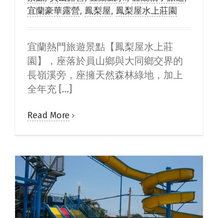
宜蘭豪華露營
,
鳳梨屋
,
鳳梨屋水上莊園
宜蘭熱門旅遊景點【鳳梨屋水上莊
園】，座落於員山鄉與大同鄉交界的
長嶺溪旁，座擁天然森林綠地，加上
全年充 [...]
Read More