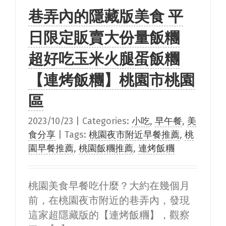
巷弄內的隱藏版美食 平
日限定販賣大份量飯糰
超好吃玉米火腿蛋飯糰
【連烤飯糰】桃園市桃園
區
2023/10/23
|
Categories:
小吃
,
早午餐
,
美
食分享
|
Tags:
桃園夜市附近早餐推薦
,
桃
園早餐推薦
,
桃園飯糰推薦
,
連烤飯糰
桃園美食早餐吃什麼？大約在幾個月
前，在桃園夜市附近的巷弄內，發現
這家超隱藏版的【連烤飯糰】，觀察