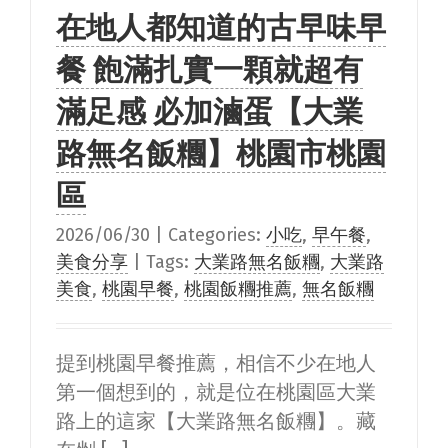
在地人都知道的古早味早
餐 飽滿扎實一顆就超有
滿足感 必加滷蛋【大業
路無名飯糰】桃園市桃園
區
2026/06/30
|
Categories:
小吃
,
早午餐
,
美食分享
|
Tags:
大業路無名飯糰
,
大業路
美食
,
桃園早餐
,
桃園飯糰推薦
,
無名飯糰
提到桃園早餐推薦，相信不少在地人
第一個想到的，就是位在桃園區大業
路上的這家【大業路無名飯糰】。藏