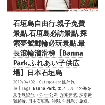
石垣島自由行.親子免費
景點.石垣島必訪景點.探
索夢號郵輪必玩景點.最
長滾輪溜滑梯【Banna
Park.ふれあい子供広
場】日本石垣島
2019/04/02
|
Categories:
國外旅
遊
|
Tags:
Banna Park
,
エメラルドの海を
見る展望台
,
バンナ公園
,
探索夢號
,
探索夢
號郵輪
,
日本石垣島
,
沖繩
,
沖繩親子旅遊
,