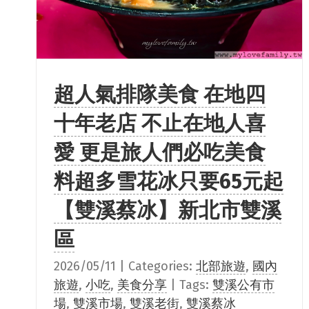
超人氣排隊美食 在地四
十年老店 不止在地人喜
愛 更是旅人們必吃美食
料超多雪花冰只要65元起
【雙溪蔡冰】新北市雙溪
區
2026/05/11
|
Categories:
北部旅遊
,
國內
旅遊
,
小吃
,
美食分享
|
Tags:
雙溪公有市
場
,
雙溪市場
,
雙溪老街
,
雙溪蔡冰