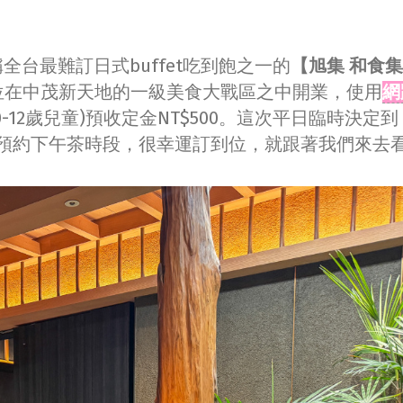
台最難訂日式buffet吃到飽之一的
【旭集 和食集
就位在中茂新天地的一級美食大戰區之中開業，使用
網
12歲兒童)預收定金NT$500。這次平日臨時決定到
預約下午茶時段，很幸運訂到位，就跟著我們來去