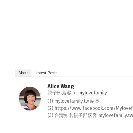
About
Latest Posts
Alice Wang
親子部落客
at
mylovefamily
(1) mylovefamily.tw 站長。
(2) https://www.facebook.com/Myl
(3) 台灣知名親子部落客 mylovefamily.