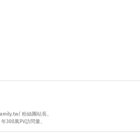
ovefamily.tw/ 粉絲團站長。
tw 年300萬PV訪問量。