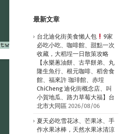
最新文章
台北迪化街美食懶人包
9家
必吃小吃、咖啡館、甜點一次
收藏，大稻埕一日散策攻略
【永樂蔥油餅、古早餅弟、丸
隆生魚行、根元咖啡、稻舍食
館、福來許 珈琲館、赤埕
ChiCheng 迪化街概念店、叫
小賀地瓜、路力草莓大福】台
北市大同區
2026/08/06
夏天必吃雪花冰、芒果冰、手
作水果冰棒，天然水果冰清涼