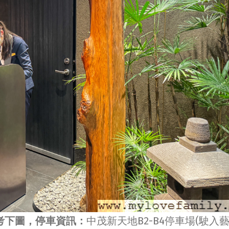
考下圖，停車資訊：
中茂新天地B2-B4停車場(駛入