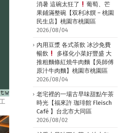
消暑 這碗太狂了
葡萄、芒
果鋪滿整碗【双利冰饌 – 桃園
民生店】桃園市桃園區
2026/08/04
內用豆漿 各式茶飲 冰沙免費
暢飲
多樣化小菜好豐盛 大
推粗麵條紅燒牛肉麵【吳師傅
原汁牛肉麵】桃園市桃園區
2026/08/04
老宅裡的一場古早味甜點午茶
等工
時光【福來許 珈琲館 Fleisch
Café 】台北市大同區
2026/08/02