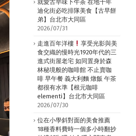
就愛古早味下午茶 在地十年
迪化街必吃排隊美食【古早餅
弟】台北市大同區
2026/07/31
走進百年洋樓
享受光影與美
食交織的慢時光1920年代的三
進式街屋老宅 如同置身於森
林秘境般的咖啡館 不止賣咖
啡 早午餐 義大利麵 燉飯 午茶
都很有水準【根元咖啡
elementi】台北市大同區
2026/07/30
位在小學斜對面的美食推薦
18種香料費時一個多小時翻抄