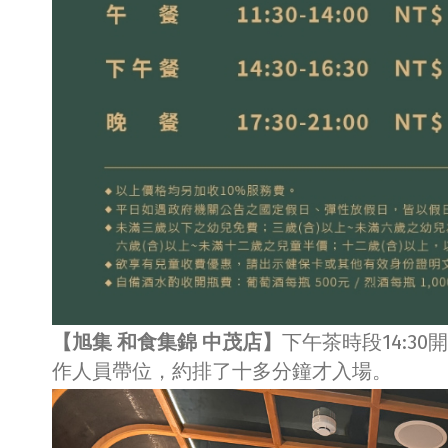
【旭集 和食集錦 中茂店】
下午茶時段14:3
作人員帶位，約排了十多分鐘才入場。