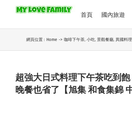
首頁
國內旅遊
網頁位置 :
Home
->
咖啡下午茶
,
小吃
,
景觀餐廳
,
異國料理
超強大日式料理下午茶吃到飽
晚餐也省了【旭集 和食集錦 