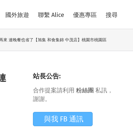
國外旅遊
聯繫 Alice
優惠專區
搜尋
再來 連晚餐也省了【旭集 和食集錦 中茂店】桃園市桃園區
站長公告:
連
合作提案請利用
粉絲團
私訊，
謝謝。
與我 FB 通訊