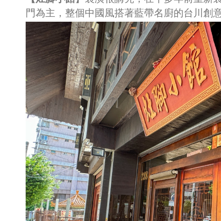
門為主，整個中國風搭著藍帶名廚的台川創