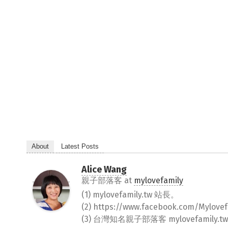
About
Latest Posts
Alice Wang
親子部落客
at
mylovefamily
(1) mylovefamily.tw 站長。
(2) https://www.facebook.com/Myl
(3) 台灣知名親子部落客 mylovefamily.