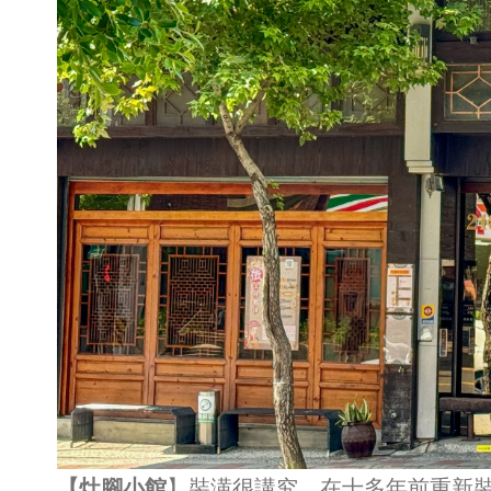
【灶腳小館
】裝潢很講究，在十多年前重新