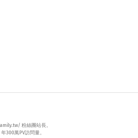
ovefamily.tw/ 粉絲團站長。
tw 年300萬PV訪問量。