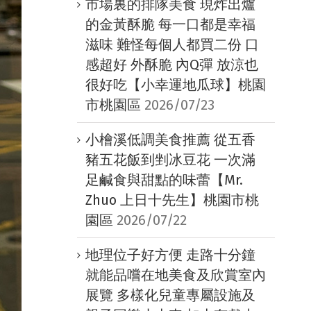
市場裏的排隊美食 現炸出爐
的金黃酥脆 每一口都是幸福
滋味 難怪每個人都買二份 口
感超好 外酥脆 內Q彈 放涼也
很好吃【小幸運地瓜球】桃園
市桃園區
2026/07/23
小檜溪低調美食推薦 從五香
豬五花飯到剉冰豆花 一次滿
足鹹食與甜點的味蕾【Mr.
Zhuo 上日十先生】桃園市桃
園區
2026/07/22
地理位子好方便 走路十分鐘
就能品嚐在地美食及欣賞室內
展覽 多樣化兒童專屬設施及