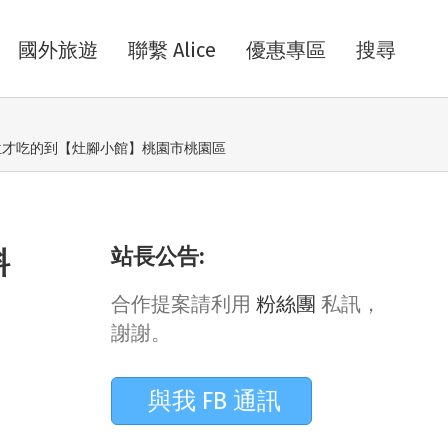
國外旅遊
聯繫 Alice
優惠專區
搜尋
訂位才吃的到【灶腳小館】桃園市桃園區
站長公告:
料
合作提案請利用
粉絲團
私訊，
謝謝。
與我 FB 通訊