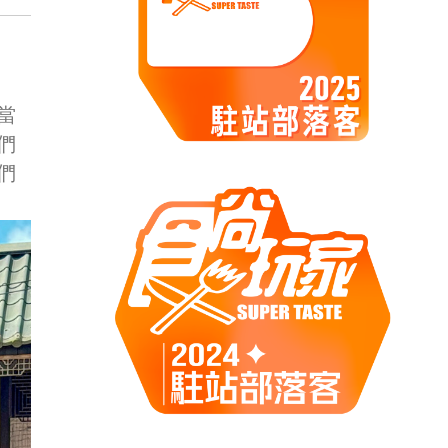
當
們
們