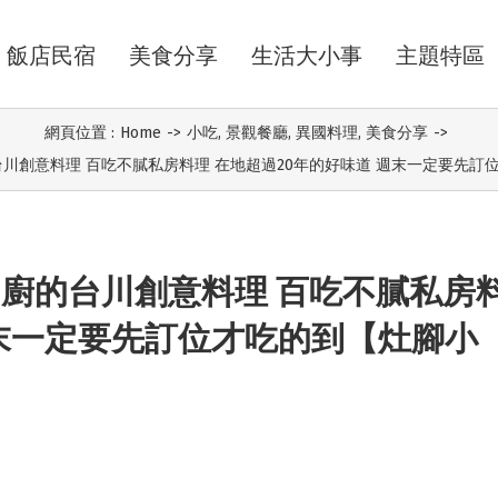
飯店民宿
美食分享
生活大小事
主題特區
網頁位置 :
Home
->
小吃
,
景觀餐廳
,
異國料理
,
美食分享
->
川創意料理 百吃不膩私房料理 在地超過20年的好味道 週末一定要先
名廚的台川創意料理 百吃不膩私房
週末一定要先訂位才吃的到【灶腳小