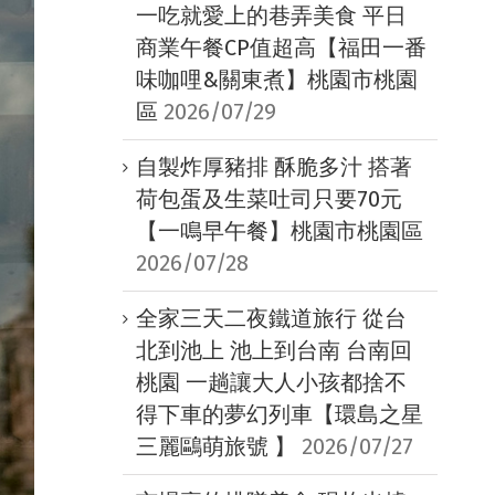
一吃就愛上的巷弄美食 平日
商業午餐CP值超高【福田一番
味咖哩&關東煮】桃園市桃園
區
2026/07/29
自製炸厚豬排 酥脆多汁 搭著
荷包蛋及生菜吐司只要70元
【一鳴早午餐】桃園市桃園區
2026/07/28
全家三天二夜鐵道旅行 從台
北到池上 池上到台南 台南回
桃園 一趟讓大人小孩都捨不
得下車的夢幻列車【環島之星
三麗鷗萌旅號 】
2026/07/27