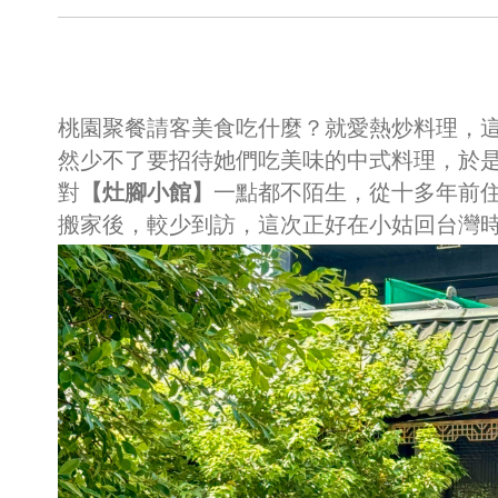
桃園聚餐請客美食吃什麼？就愛熱炒料理，
然少不了要招待她們吃美味的中式料理，於
對
【灶腳小館】
一點都不陌生，從十多年前
搬家後，較少到訪，這次正好在小姑回台灣