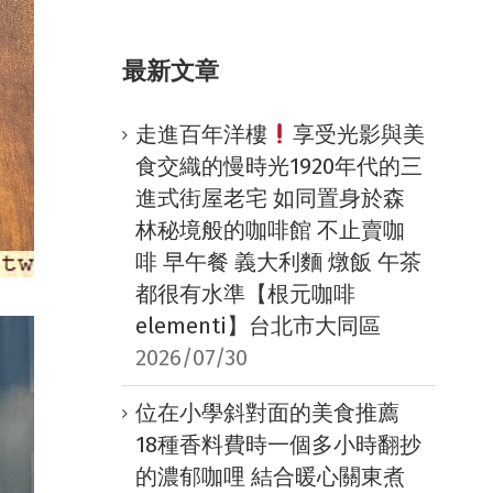
最新文章
走進百年洋樓
享受光影與美
食交織的慢時光1920年代的三
進式街屋老宅 如同置身於森
林秘境般的咖啡館 不止賣咖
啡 早午餐 義大利麵 燉飯 午茶
都很有水準【根元咖啡
elementi】台北市大同區
2026/07/30
位在小學斜對面的美食推薦
18種香料費時一個多小時翻抄
的濃郁咖哩 結合暖心關東煮