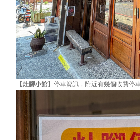
【灶腳小館
】停車資訊，附近有幾個收費停