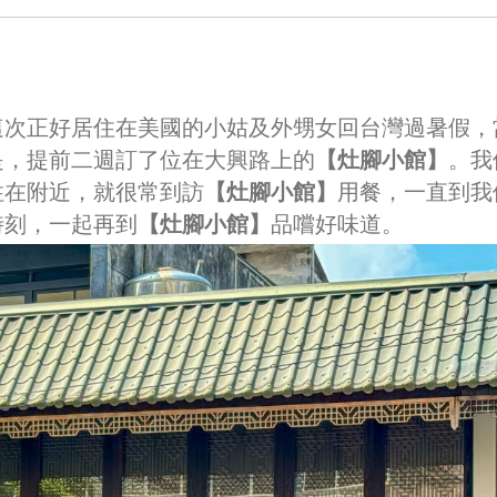
這次正好居住在美國的小姑及外甥女回台灣過暑假，
是，提前二週訂了位在大興路上的
【灶腳小館】
。我
住在附近，就很常到訪
【灶腳小館】
用餐，一直到我
時刻，一起再到
【灶腳小館】
品嚐好味道。